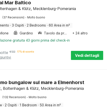
al Mar Baltico
oltenhagen & Klütz, Mecklenburg-Pomerania
·
(37 Recensioni)
Molto buono
mento
·
3 Ospiti
·
2 Bedrooms
·
60 Area in m²
llone
Giardino
Tavolo da pranzo
+ 24 altro
lazione gratuita 43 giorni prima del check-in
notte
€
122
17% di sconto
Vedi dettagli
giuntivi
simo bungalow sul mare a Elmenhorst
t, Boltenhagen & Klütz, Mecklenburg-Pomerania
·
(132 Recensioni)
Molto buono
ow
·
2 Ospiti
·
1 Bedroom
·
50 Area in m²