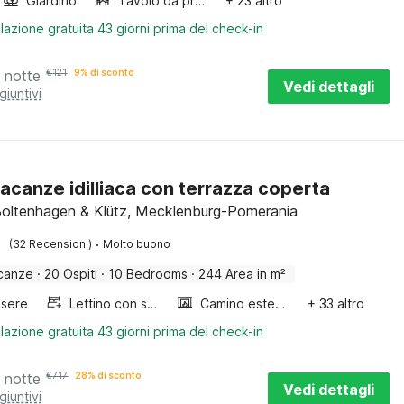
Giardino
Tavolo da pranzo
+ 23 altro
lazione gratuita 43 giorni prima del check-in
 notte
€
121
9% di sconto
Vedi dettagli
giuntivi
acanze idilliaca con terrazza coperta
Boltenhagen & Klütz, Mecklenburg-Pomerania
·
(32 Recensioni)
Molto buono
canze
·
20 Ospiti
·
10 Bedrooms
·
244 Area in m²
sere
Lettino con sponde
Camino esterno
+ 33 altro
lazione gratuita 43 giorni prima del check-in
 notte
€
717
28% di sconto
Vedi dettagli
giuntivi