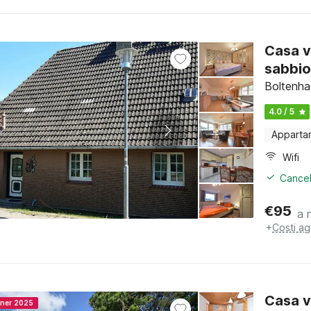
Casa v
sabbi
Boltenha
4.0 / 5
Apparta
Wifi
Cancel
€
95
a 
+
Costi ag
Casa 
nner 2025