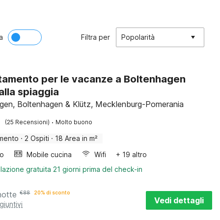
a
Filtra per
Popolarità
amento per le vacanze a Boltenhagen
alla spiaggia
gen, Boltenhagen & Klütz, Mecklenburg-Pomerania
·
(25 Recensioni)
Molto buono
mento
·
2 Ospiti
·
18 Area in m²
bo
Mobile cucina
Wifi
+ 19 altro
lazione gratuita 21 giorni prima del check-in
notte
€
88
20% di sconto
Vedi dettagli
giuntivi