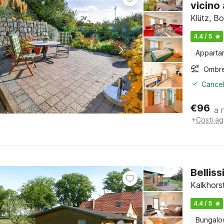
vicino 
Klütz, B
4.4 / 5
Apparta
Ombre
Cancel
€
96
a 
+
Costi ag
Bellis
Kalkhors
4.4 / 5
Bungal