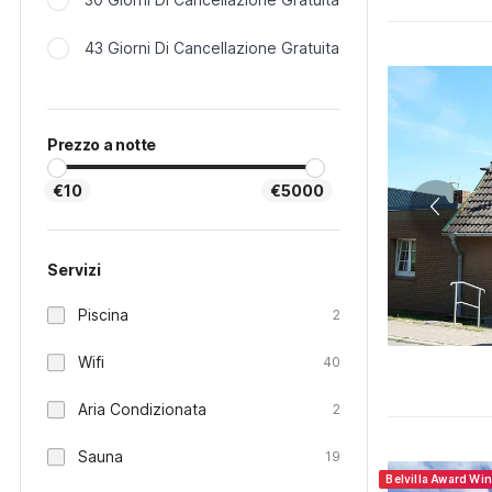
43 Giorni Di Cancellazione Gratuita
Prezzo a notte
€10
€5000
Servizi
Piscina
2
Wifi
40
Aria Condizionata
2
Sauna
19
Belvilla Award Wi