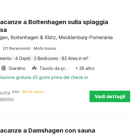
acanze a Boltenhagen sulla spiaggia
osa
gen, Boltenhagen & Klütz, Mecklenburg-Pomerania
·
(21 Recensioni)
Molto buono
mento
·
4 Ospiti
·
2 Bedrooms
·
82 Area in m²
Giardino
Tavolo da pranzo
+ 28 altro
lazione gratuita 43 giorni prima del check-in
notte
€
153
36% di sconto
Vedi dettagli
giuntivi
vacanze a Damshagen con sauna