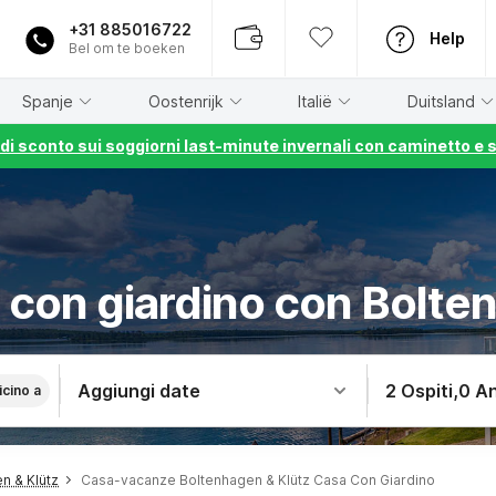
+31 885016722
Help
Bel om te boeken
Spanje
Oostenrijk
Italië
Duitsland
% di sconto sui soggiorni last-minute invernali con caminetto e 
con giardino con Bolte
Aggiungi date
2 Ospiti
,
0 An
icino a
n & Klütz
Casa-vacanze Boltenhagen & Klütz Casa Con Giardino