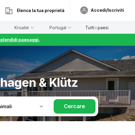
Accedi/Iscriviti
Elenca la tua proprietà
Kroatië
Portugal
Tutti i paesi
splendidi paesaggi.
nhagen & Klütz
Cercare
imali