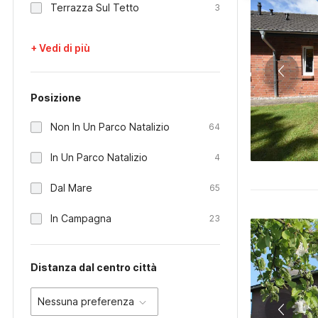
Terrazza Sul Tetto
3
+ Vedi di più
Posizione
Non In Un Parco Natalizio
64
In Un Parco Natalizio
4
Dal Mare
65
In Campagna
23
Distanza dal centro città
Nessuna preferenza