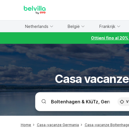
WIZARD MEMBER
Netherlands
België
Frankrijk
Ottieni fino al 20
Casa vacanze 
V
Home
Casa-vacanze Germania
Casa-vacanze Boltenhage