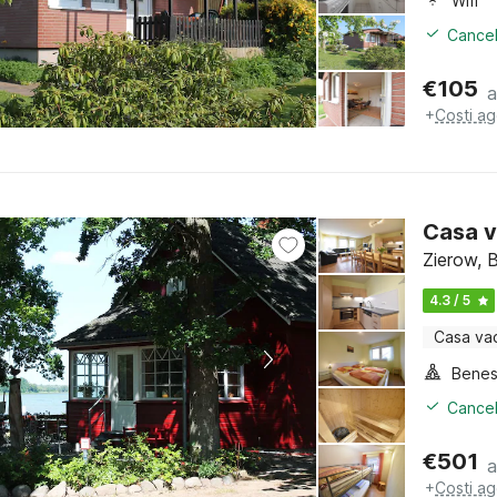
Wifi
Cancel
€
105
a
+
Costi ag
Casa v
Zierow, 
4.3 / 5
Casa va
Benes
Cancel
€
501
a
+
Costi ag