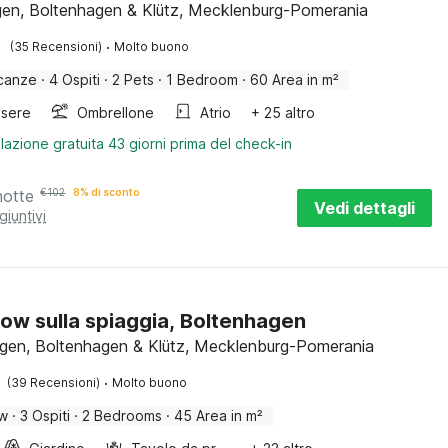
n, Boltenhagen & Klütz, Mecklenburg-Pomerania
·
(35 Recensioni)
Molto buono
canze
·
4 Ospiti
·
2 Pets
·
1 Bedroom
·
60 Area in m²
sere
Ombrellone
Atrio
+ 25 altro
lazione gratuita 43 giorni prima del check-in
notte
€
102
8% di sconto
Vedi dettagli
giuntivi
ow sulla spiaggia, Boltenhagen
gen, Boltenhagen & Klütz, Mecklenburg-Pomerania
·
(39 Recensioni)
Molto buono
ow
·
3 Ospiti
·
2 Bedrooms
·
45 Area in m²