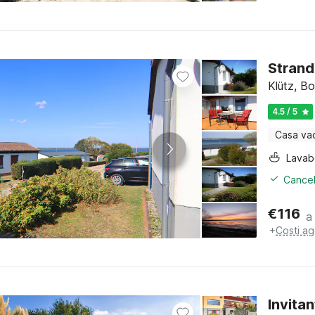
Strand
Klütz, B
4.5 / 5
Casa va
Lava
Cancel
€
116
a
+
Costi ag
Invita