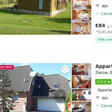
Wifi
Cancel
€
84
a 
+
Costi ag
Kids zon
Appart
nner 2025
Zierow, 
4.3 / 5
Apparta
Wifi
Cancel