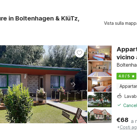
ure in Boltenhagen & KlüTz,
Vista sulla mapp
Appart
vicino 
Boltenha
4.0 / 5
Apparta
Lava
Cancel
€
68
a 
+
Costi ag