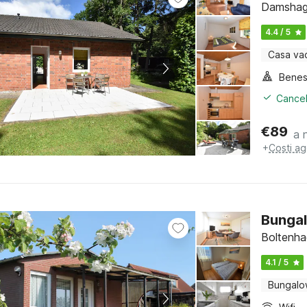
Damshage
4.4 / 5
Casa va
Benes
Cancel
€
89
a 
+
Costi ag
Bungal
Boltenha
4.1 / 5
Bungal