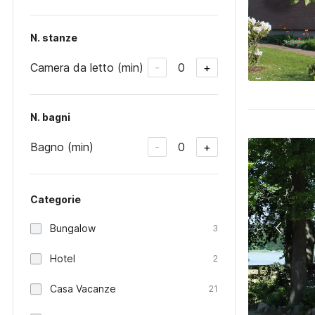
N. stanze
Camera da letto (min)
0
-
+
N. bagni
Bagno (min)
0
-
+
Categorie
Bungalow
3
Hotel
2
Casa Vacanze
21