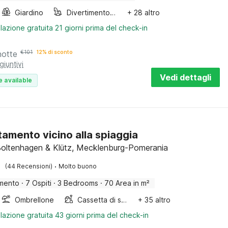
Giardino
Divertimento per bambini
+ 28 altro
lazione gratuita 21 giorni prima del check-in
notte
€
101
12% di sconto
giuntivi
Vedi dettagli
e available
amento vicino alla spiaggia
Boltenhagen & Klütz, Mecklenburg-Pomerania
·
(44 Recensioni)
Molto buono
mento
·
7 Ospiti
·
3 Bedrooms
·
70 Area in m²
Ombrellone
Cassetta di sabbia
+ 35 altro
lazione gratuita 43 giorni prima del check-in