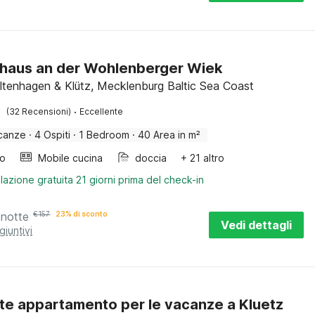
haus an der Wohlenberger Wiek
oltenhagen & Klütz, Mecklenburg Baltic Sea Coast
·
(32 Recensioni)
Eccellente
canze
·
4 Ospiti
·
1 Bedroom
·
40 Area in m²
bo
Mobile cucina
doccia
+ 21 altro
lazione gratuita 21 giorni prima del check-in
 notte
€
157
23% di sconto
Vedi dettagli
giuntivi
nte appartamento per le vacanze a Kluetz