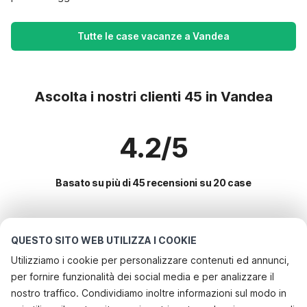
Tutte le case vacanze a Vandea
Ascolta i nostri clienti 45 in Vandea
4.2/5
Basato su più di 45 recensioni su 20 case
Le destinazioni più popolari per le
QUESTO SITO WEB UTILIZZA I COOKIE
vacanze
Utilizziamo i cookie per personalizzare contenuti ed annunci,
per fornire funzionalità dei social media e per analizzare il
Servizi più popolari per le vacanze in Vandea
nostro traffico. Condividiamo inoltre informazioni sul modo in
Casa vacanze con piscina