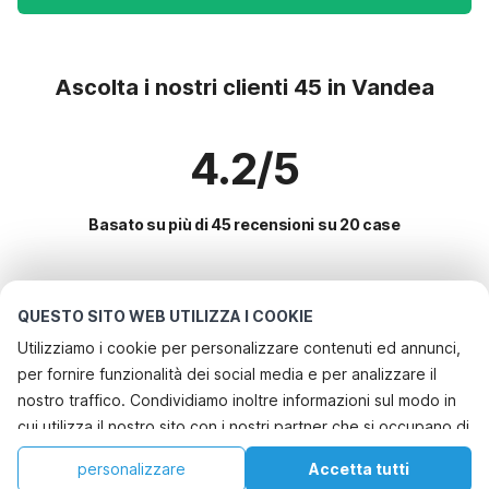
Ascolta i nostri clienti 45 in Vandea
4.2/5
Basato su più di 45 recensioni su 20 case
Le destinazioni più popolari per le
QUESTO SITO WEB UTILIZZA I COOKIE
vacanze
Utilizziamo i cookie per personalizzare contenuti ed annunci,
per fornire funzionalità dei social media e per analizzare il
Servizi più popolari per le vacanze in Vandea
nostro traffico. Condividiamo inoltre informazioni sul modo in
Casa vacanze con piscina
cui utilizza il nostro sito con i nostri partner che si occupano di
Le migliori regioni con i migliori servizi per le vacanze
Casa vacanze a misura di bambino
analisi dei dati web, pubblicità e social media, i quali
Casa vacanze a misura di bambino francia-meridionale
personalizzare
Accetta tutti
Città con i migliori servizi per le vacanze
potrebbero combinarle con altre informazioni che ha fornito
Casa per le vacanze in un parco vacanze