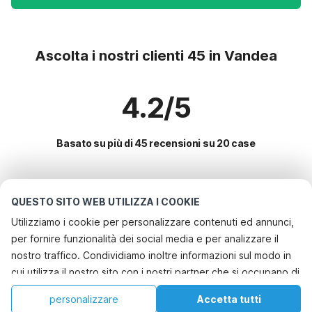
Ascolta i nostri clienti 45 in Vandea
4.2/5
Basato su più di 45 recensioni su 20 case
Le destinazioni più popolari per le
QUESTO SITO WEB UTILIZZA I COOKIE
vacanze
Utilizziamo i cookie per personalizzare contenuti ed annunci,
per fornire funzionalità dei social media e per analizzare il
Servizi più popolari per le vacanze in Vandea
nostro traffico. Condividiamo inoltre informazioni sul modo in
Casa vacanze con piscina
cui utilizza il nostro sito con i nostri partner che si occupano di
Le migliori regioni con i migliori servizi per le vacanze
Casa vacanze a misura di bambino
analisi dei dati web, pubblicità e social media, i quali
Casa vacanze a misura di bambino francia-meridionale
personalizzare
Accetta tutti
Città con i migliori servizi per le vacanze
potrebbero combinarle con altre informazioni che ha fornito
Casa per le vacanze in un parco vacanze