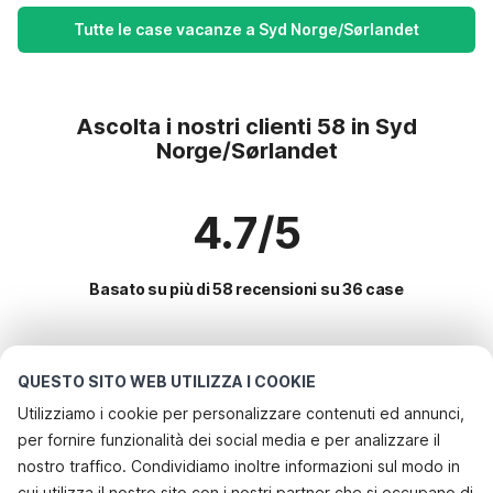
Tutte le case vacanze a Syd Norge/Sørlandet
Ascolta i nostri clienti 58 in Syd
Norge/Sørlandet
4.7/5
Basato su più di 58 recensioni su 36 case
Le destinazioni più popolari per le
QUESTO SITO WEB UTILIZZA I COOKIE
vacanze
Utilizziamo i cookie per personalizzare contenuti ed annunci,
per fornire funzionalità dei social media e per analizzare il
Servizi più popolari per le vacanze in Syd norge/sørlandet
nostro traffico. Condividiamo inoltre informazioni sul modo in
Casa vacanze con barbecue
cui utilizza il nostro sito con i nostri partner che si occupano di