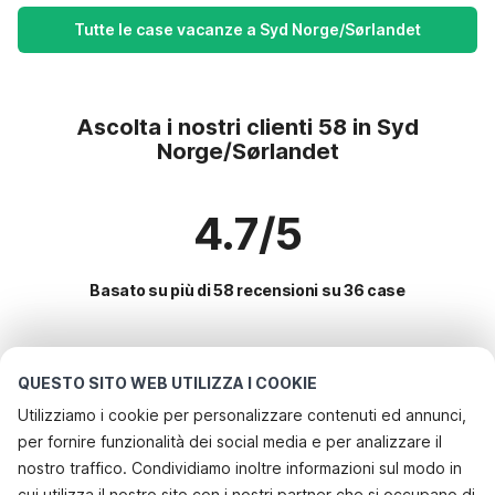
Tutte le case vacanze a Syd Norge/Sørlandet
Ascolta i nostri clienti 58 in Syd
Norge/Sørlandet
4.7/5
Basato su più di 58 recensioni su 36 case
Le destinazioni più popolari per le
QUESTO SITO WEB UTILIZZA I COOKIE
vacanze
Utilizziamo i cookie per personalizzare contenuti ed annunci,
per fornire funzionalità dei social media e per analizzare il
Servizi più popolari per le vacanze in Syd norge/sørlandet
nostro traffico. Condividiamo inoltre informazioni sul modo in
Casa vacanze con barbecue
cui utilizza il nostro sito con i nostri partner che si occupano di