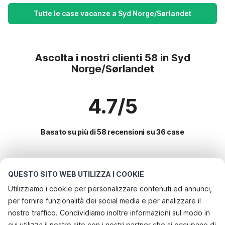
Tutte le case vacanze a Syd Norge/Sørlandet
Ascolta i nostri clienti 58 in Syd
Norge/Sørlandet
4.7/5
Basato su più di 58 recensioni su 36 case
Le destinazioni più popolari per le
QUESTO SITO WEB UTILIZZA I COOKIE
vacanze
Utilizziamo i cookie per personalizzare contenuti ed annunci,
per fornire funzionalità dei social media e per analizzare il
Servizi più popolari per le vacanze in Syd norge/sørlandet
nostro traffico. Condividiamo inoltre informazioni sul modo in
Casa vacanze con barbecue
cui utilizza il nostro sito con i nostri partner che si occupano di