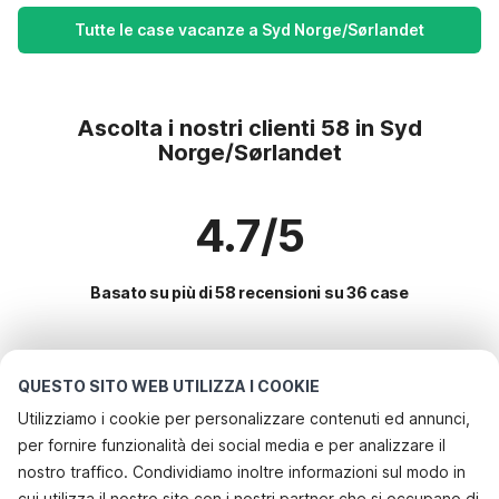
Tutte le case vacanze a Syd Norge/Sørlandet
Ascolta i nostri clienti 58 in Syd
Norge/Sørlandet
4.7/5
Basato su più di 58 recensioni su 36 case
Le destinazioni più popolari per le
QUESTO SITO WEB UTILIZZA I COOKIE
vacanze
Utilizziamo i cookie per personalizzare contenuti ed annunci,
per fornire funzionalità dei social media e per analizzare il
Servizi più popolari per le vacanze in Syd norge/sørlandet
nostro traffico. Condividiamo inoltre informazioni sul modo in
Casa vacanze con barbecue
cui utilizza il nostro sito con i nostri partner che si occupano di