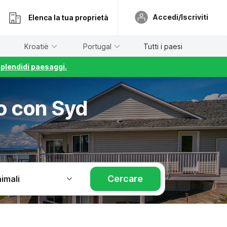
Accedi/Iscriviti
Elenca la tua proprietà
Kroatië
Portugal
Tutti i paesi
splendidi paesaggi.
o con Syd
Cercare
imali