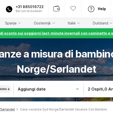
+31 885016722
Help
Bel om te boeken
Spanje
Oostenrijk
Italië
Duitsland
% di sconto sui soggiorni last-minute invernali con caminetto e 
anze a misura di bambin
Norge/Sørlandet
Aggiungi date
2 Ospiti
,
0 An
icino a
Sørlandet
Casa-vacanze Syd Norge/Sørlandet Vacanze Con Bambini