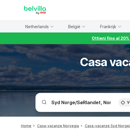
WIZARD MEMBER
Netherlands
België
Frankrijk
Ottieni fino al 20
Casa vac
V
Home
Casa-vacanze Norvegia
Casa-vacanze Syd Norge/