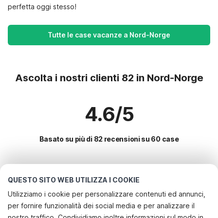
perfetta oggi stesso!
Tutte le case vacanze a Nord-Norge
Ascolta i nostri clienti 82 in Nord-Norge
4.6/5
Basato su più di 82 recensioni su 60 case
Le destinazioni più popolari per le
QUESTO SITO WEB UTILIZZA I COOKIE
vacanze
Utilizziamo i cookie per personalizzare contenuti ed annunci,
per fornire funzionalità dei social media e per analizzare il
Servizi più popolari per le vacanze in Nord-norge
nostro traffico. Condividiamo inoltre informazioni sul modo in