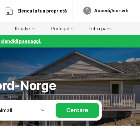
Accedi/Iscriviti
Elenca la tua proprietà
Kroatië
Portugal
Tutti i paesi
splendidi paesaggi.
ord-Norge
Cercare
imali