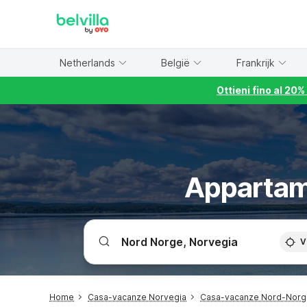
WIZARD MEMBER
Netherlands
België
Frankrijk
Ottieni fino al 20
Appartam
V
Home
Casa-vacanze Norvegia
Casa-vacanze Nord-Norg