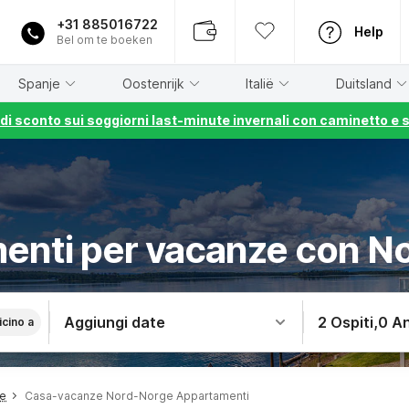
+31 885016722
Help
Bel om te boeken
Spanje
Oostenrijk
Italië
Duitsland
% di sconto sui soggiorni last-minute invernali con caminetto e 
enti per vacanze con N
Aggiungi date
2 Ospiti
,
0 An
icino a
e
Casa-vacanze Nord-Norge Appartamenti