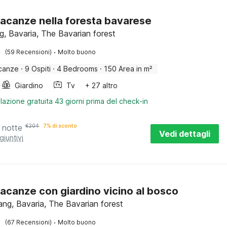
acanze nella foresta bavarese
, Bavaria, The Bavarian forest
·
(59 Recensioni)
Molto buono
canze
·
9 Ospiti
·
4 Bedrooms
·
150 Area in m²
Giardino
Tv
+ 27 altro
lazione gratuita 43 giorni prima del check-in
 notte
€
204
7% di sconto
Vedi dettagli
giuntivi
acanze con giardino vicino al bosco
ng, Bavaria, The Bavarian forest
·
(67 Recensioni)
Molto buono