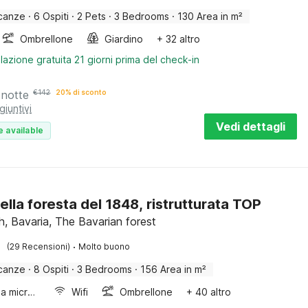
canze
·
6 Ospiti
·
2 Pets
·
3 Bedrooms
·
130 Area in m²
Ombrellone
Giardino
+ 32 altro
lazione gratuita 21 giorni prima del check-in
 notte
€
142
20% di sconto
giuntivi
Vedi dettagli
e available
ella foresta del 1848, ristrutturata TOP
h, Bavaria, The Bavarian forest
·
(29 Recensioni)
Molto buono
canze
·
8 Ospiti
·
3 Bedrooms
·
156 Area in m²
Forno a microonde combinato
Wifi
Ombrellone
+ 40 altro