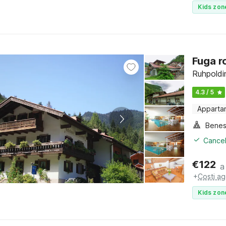
Kids zon
Fuga r
Ruhpoldi
4.3 / 5
Apparta
Benes
Cancel
€
122
a
+
Costi ag
Kids zon