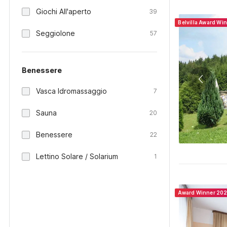
Giochi All'aperto
39
Belvilla Award Wi
Seggiolone
57
Benessere
Vasca Idromassaggio
7
Sauna
20
Benessere
22
Lettino Solare / Solarium
1
Award Winner 20