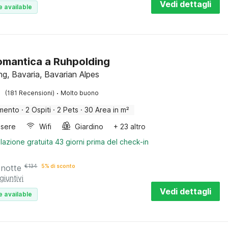
Vedi dettagli
e available
omantica a Ruhpolding
ng, Bavaria, Bavarian Alpes
·
(181 Recensioni)
Molto buono
mento
·
2 Ospiti
·
2 Pets
·
30 Area in m²
sere
Wifi
Giardino
+ 23 altro
lazione gratuita 43 giorni prima del check-in
 notte
€
134
5% di sconto
giuntivi
Vedi dettagli
e available