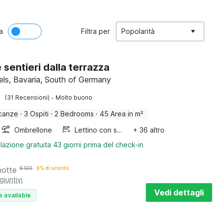
a
Filtra per
Popolarità
 sentieri dalla terrazza
els, Bavaria, South of Germany
·
(31 Recensioni)
Molto buono
canze
·
3 Ospiti
·
2 Bedrooms
·
45 Area in m²
Ombrellone
Lettino con sponde
+ 36 altro
lazione gratuita 43 giorni prima del check-in
notte
€
100
9% di sconto
giuntivi
Vedi dettagli
e available