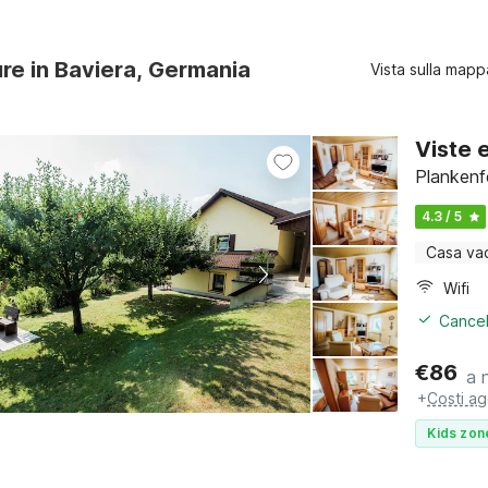
ure in Baviera, Germania
Vista sulla mapp
Viste e
Plankenf
4.3 / 5
Casa va
Wifi
Cancel
€
86
a 
+
Costi ag
Kids zon