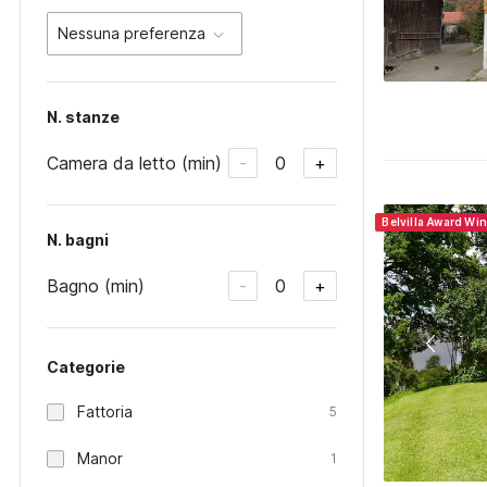
Nessuna preferenza
N. stanze
Camera da letto (min)
0
-
+
Belvilla Award Wi
N. bagni
Bagno (min)
0
-
+
Categorie
Fattoria
5
Manor
1