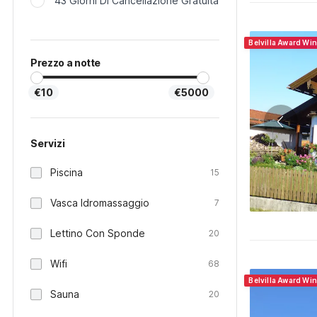
43 Giorni Di Cancellazione Gratuita
Belvilla Award Wi
Prezzo a notte
€10
€5000
Servizi
Piscina
15
Vasca Idromassaggio
7
Lettino Con Sponde
20
Wifi
68
Belvilla Award Wi
Sauna
20