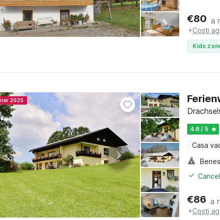
€
80
a 
+
Costi ag
Kids zon
Ferien
nner 2025
Drachsel
4.6 / 5
Casa va
Benes
Cancel
€
86
a 
+
Costi ag