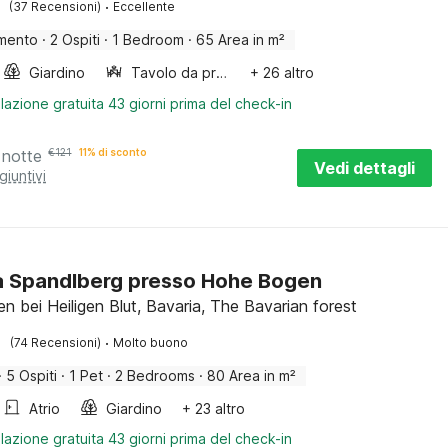
·
(37 Recensioni)
Eccellente
mento
·
2 Ospiti
·
1 Bedroom
·
65 Area in m²
Giardino
Tavolo da pranzo
+ 26 altro
lazione gratuita 43 giorni prima del check-in
 notte
€
121
11% di sconto
Vedi dettagli
giuntivi
a Spandlberg presso Hohe Bogen
n bei Heiligen Blut, Bavaria, The Bavarian forest
·
(74 Recensioni)
Molto buono
·
5 Ospiti
·
1 Pet
·
2 Bedrooms
·
80 Area in m²
Atrio
Giardino
+ 23 altro
lazione gratuita 43 giorni prima del check-in