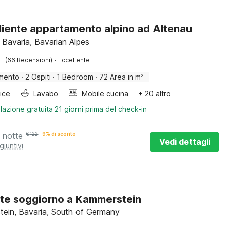
iente appartamento alpino ad Altenau
 Bavaria, Bavarian Alpes
·
(66 Recensioni)
Eccellente
mento
·
2 Ospiti
·
1 Bedroom
·
72 Area in m²
rice
Lavabo
Mobile cucina
+ 20 altro
lazione gratuita 21 giorni prima del check-in
 notte
€
122
9% di sconto
Vedi dettagli
giuntivi
te soggiorno a Kammerstein
ein, Bavaria, South of Germany