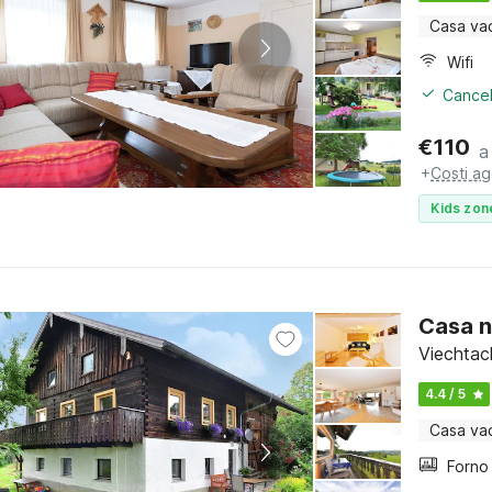
Casa va
Wifi
Cancel
€
110
a
+
Costi ag
Kids zon
Casa n
Viechtac
4.4 / 5
Casa va