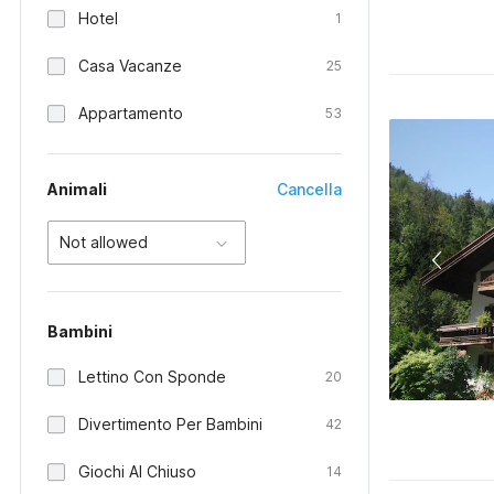
Hotel
1
Casa Vacanze
25
Appartamento
53
Animali
Cancella
Not allowed
Bambini
Lettino Con Sponde
20
Divertimento Per Bambini
42
Giochi Al Chiuso
14