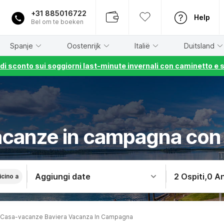
+31 885016722
Help
Bel om te boeken
Spanje
Oostenrijk
Italië
Duitsland
% di sconto sui soggiorni last-minute invernali con caminetto e 
acanze in campagna con 
Aggiungi date
2 Ospiti
,
0 An
icino a
Casa-vacanze Baviera Vacanza In Campagna