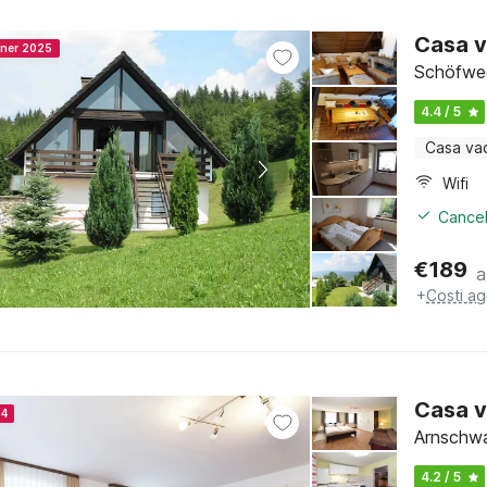
Casa v
nner 2025
Schöfweg
4.4 / 5
Casa va
Wifi
Cancel
€
189
a
+
Costi ag
Casa v
24
Arnschwa
4.2 / 5