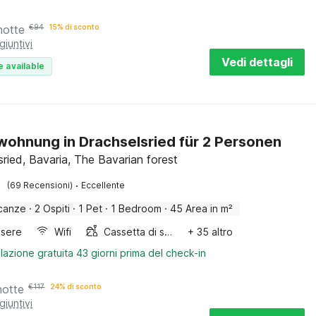
notte
€
94
15% di sconto
giuntivi
Vedi dettagli
e available
wohnung in Drachselsried für 2 Personen
sried, Bavaria, The Bavarian forest
·
(69 Recensioni)
Eccellente
canze
·
2 Ospiti
·
1 Pet
·
1 Bedroom
·
45 Area in m²
sere
Wifi
Cassetta di sabbia
+ 35 altro
lazione gratuita 43 giorni prima del check-in
notte
€
117
24% di sconto
giuntivi