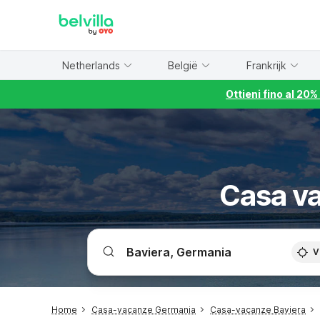
WIZARD MEMBER
Netherlands
België
Frankrijk
Ottieni fino al 20
Casa v
V
Home
Casa-vacanze Germania
Casa-vacanze Baviera