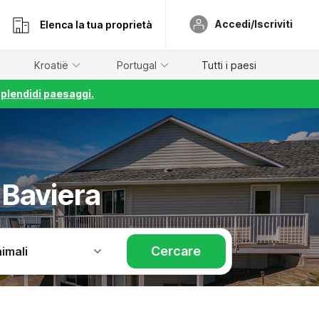
Accedi/Iscriviti
Elenca la tua proprietà
Kroatië
Portugal
Tutti i paesi
splendidi paesaggi.
Baviera
Cercare
imali