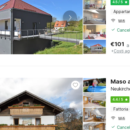
4.5 / 5
Apparta
Wifi
Cancel
€
101
a
+
Costi ag
Maso 
Neukirche
4.4 / 5
Fattoria
Wifi
Cancel