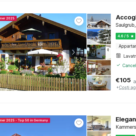
Accogl
nner 2025
Saulgrub,
4.6 / 5
Apparta
Lavat
Cancel
€
105
a
+
Costi ag
Elegan
nner 2025 - Top 50 in Germany
Kammerst