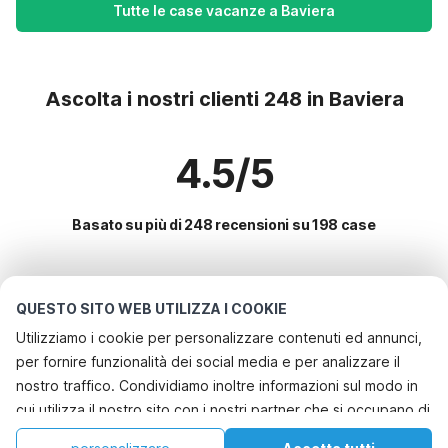
Tutte le case vacanze a Baviera
Ascolta i nostri clienti 248 in Baviera
4.5/5
Basato su più di 248 recensioni su 198 case
Le destinazioni più popolari per le
QUESTO SITO WEB UTILIZZA I COOKIE
vacanze
Utilizziamo i cookie per personalizzare contenuti ed annunci,
per fornire funzionalità dei social media e per analizzare il
Servizi più popolari per le vacanze in Baviera
nostro traffico. Condividiamo inoltre informazioni sul modo in
Casa vacanze con giardino
cui utilizza il nostro sito con i nostri partner che si occupano di
Le migliori regioni con i migliori servizi per le vacanze
Casa vacanze a misura di bambino
analisi dei dati web, pubblicità e social media, i quali
Casa vacanze a misura di bambino mecklenburgo-pomerania