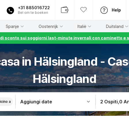
+31 885016722
Help
Bel om te boeken
Spanje
Oostenrijk
Italië
Duitsland
% di sconto sui soggiorni last-minute invernali con caminetto e 
casa in Hälsingland - Ca
Hälsingland
Aggiungi date
2 Ospiti
,
0 An
icino a