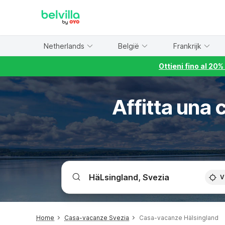
WIZARD MEMBER
Netherlands
België
Frankrijk
Ottieni fino al 20
Affitta una 
V
Home
Casa-vacanze Svezia
Casa-vacanze Hälsingland