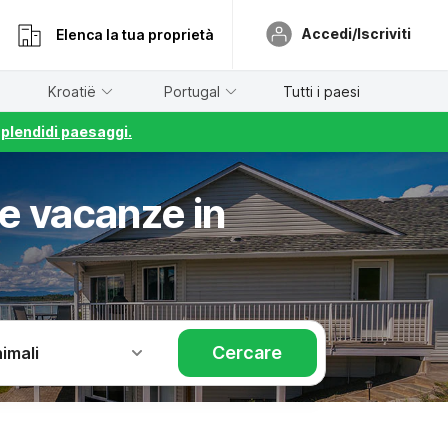
Accedi/Iscriviti
Elenca la tua proprietà
Kroatië
Portugal
Tutti i paesi
splendidi paesaggi.
se vacanze in
Cercare
imali