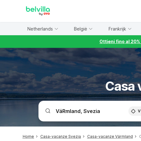
WIZARD MEMBER
Netherlands
België
Frankrijk
Ottieni fino al 20
Casa 
V
Home
Casa-vacanze Svezia
Casa-vacanze Värmland