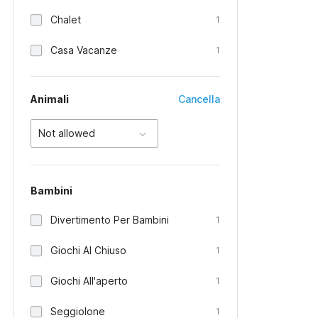
Chalet
1
Casa Vacanze
1
Animali
Cancella
Not allowed
Bambini
Divertimento Per Bambini
1
Giochi Al Chiuso
1
Giochi All'aperto
1
Seggiolone
1