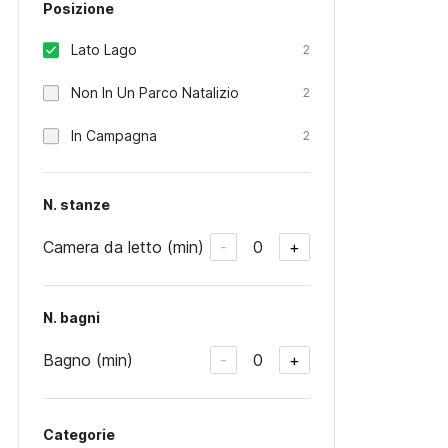
Posizione
Lato Lago
2
Non In Un Parco Natalizio
2
In Campagna
2
N. stanze
Camera da letto (min)
0
-
+
N. bagni
Bagno (min)
0
-
+
Categorie