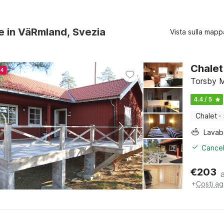
re in VäRmland, Svezia
Vista sulla mapp
Chalet
24
Torsby M
4.4 / 5
Chalet
·
Lava
Cancel
€
203
+
Costi ag