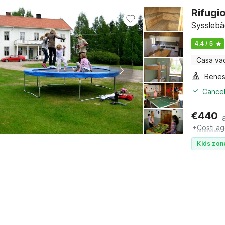
Rifugi
Sysslebä
4.4 / 5
Casa va
Benes
Cancel
€
440
+
Costi ag
Kids zon