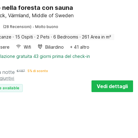
o nella foresta con sauna
ck, Värmland, Middle of Sweden
·
(28 Recensioni)
Molto buono
canze
·
15 Ospiti
·
2 Pets
·
6 Bedrooms
·
261 Area in m²
sere
Wifi
Biliardino
+ 41 altro
lazione gratuita 43 giorni prima del check-in
a notte
€
487
5% di sconto
giuntivi
Vedi dettagli
e available