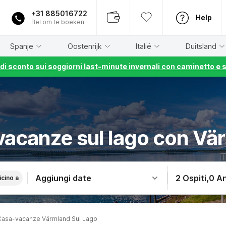
+31 885016722
Help
Bel om te boeken
Spanje
Oostenrijk
Italië
Duitsland
% di sconto sui soggiorni last-minute invernali con caminetto e 
vacanze sul lago con Vä
Aggiungi date
2 Ospiti
,
0 An
icino a
Casa-vacanze Värmland Sul Lago