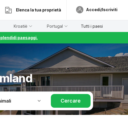
Accedi/Iscriviti
Elenca la tua proprietà
Kroatië
Portugal
Tutti i paesi
splendidi paesaggi.
rmland
Cercare
imali