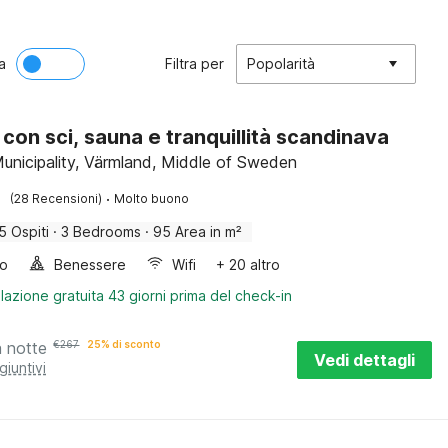
a
Filtra per
Popolarità
 con sci, sauna e tranquillità scandinava
unicipality, Värmland, Middle of Sweden
·
(28 Recensioni)
Molto buono
5 Ospiti
·
3 Bedrooms
·
95 Area in m²
bo
Benessere
Wifi
+ 20 altro
lazione gratuita 43 giorni prima del check-in
a notte
€
267
25% di sconto
Vedi dettagli
giuntivi