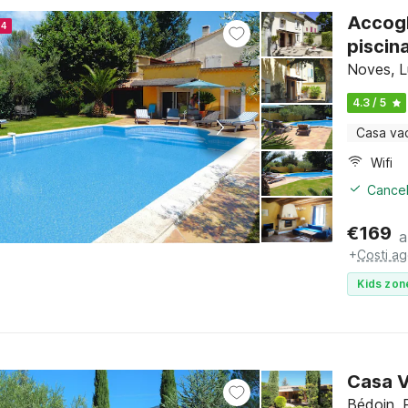
Accogl
24
piscin
Noves, L
4.3 / 5
Casa va
Wifi
Cancel
€
169
a
+
Costi ag
Kids zon
Casa V
Bédoin, 