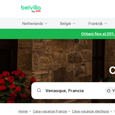
WIZARD MEMBER
Netherlands
België
Frankrijk
Ottieni fino al 20
C
V
Home
Casa-vacanze Francia
Casa-vacanze Valchiusa