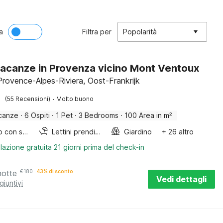
a
Filtra per
Popolarità
acanze in Provenza vicino Mont Ventoux
Provence-Alpes-Riviera, Oost-Frankrijk
·
(55 Recensioni)
Molto buono
canze
·
6 Ospiti
·
1 Pet
·
3 Bedrooms
·
100 Area in m²
Lettino con sponde
Lettini prendisole
Giardino
+ 26 altro
lazione gratuita 21 giorni prima del check-in
notte
€
180
43% di sconto
Vedi dettagli
giuntivi