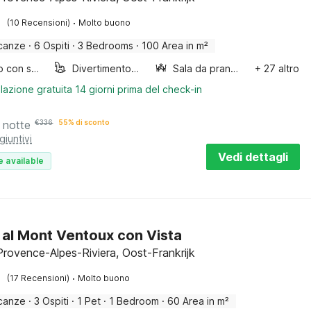
·
(10 Recensioni)
Molto buono
canze
·
6 Ospiti
·
3 Bedrooms
·
100 Area in m²
Lettino con sponde
Divertimento per bambini
Sala da pranzo
+ 27 altro
lazione gratuita 14 giorni prima del check-in
 notte
€
336
55% di sconto
giuntivi
Vedi dettagli
e available
 al Mont Ventoux con Vista
Provence-Alpes-Riviera, Oost-Frankrijk
·
(17 Recensioni)
Molto buono
canze
·
3 Ospiti
·
1 Pet
·
1 Bedroom
·
60 Area in m²