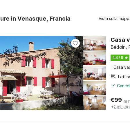
ture in Venasque, Francia
Vista sulla mapp
Casa v
Bédoin, 
4.4 / 5
Casa va
Cancel
€
99
a 
+
Costi ag