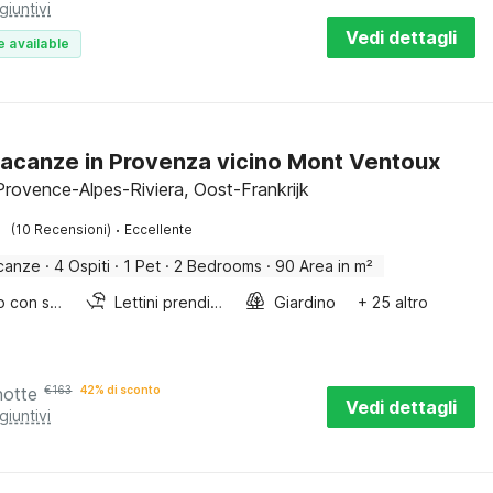
giuntivi
Vedi dettagli
e available
acanze in Provenza vicino Mont Ventoux
Provence-Alpes-Riviera, Oost-Frankrijk
·
(10 Recensioni)
Eccellente
canze
·
4 Ospiti
·
1 Pet
·
2 Bedrooms
·
90 Area in m²
Lettino con sponde
Lettini prendisole
Giardino
+ 25 altro
notte
€
163
42% di sconto
Vedi dettagli
giuntivi