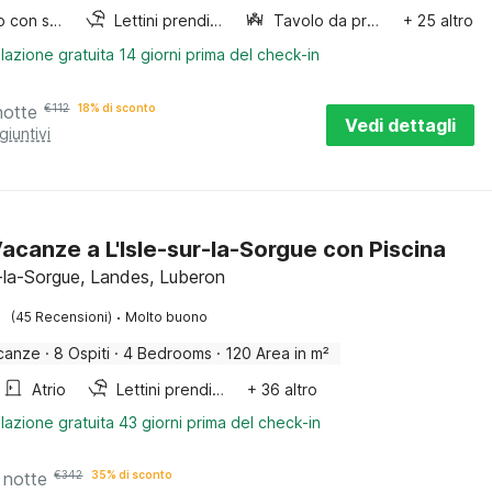
Lettino con sponde
Lettini prendisole
Tavolo da pranzo
+ 25 altro
lazione gratuita 14 giorni prima del check-in
notte
€
112
18% di sconto
Vedi dettagli
giuntivi
acanze a L'Isle-sur-la-Sorgue con Piscina
r-la-Sorgue, Landes, Luberon
·
(45 Recensioni)
Molto buono
canze
·
8 Ospiti
·
4 Bedrooms
·
120 Area in m²
Atrio
Lettini prendisole
+ 36 altro
lazione gratuita 43 giorni prima del check-in
 notte
€
342
35% di sconto