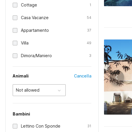
Cottage
1
Casa Vacanze
54
Appartamento
37
Villa
49
Dimora/Maniero
3
Animali
Cancella
Not allowed
Bambini
Lettino Con Sponde
31