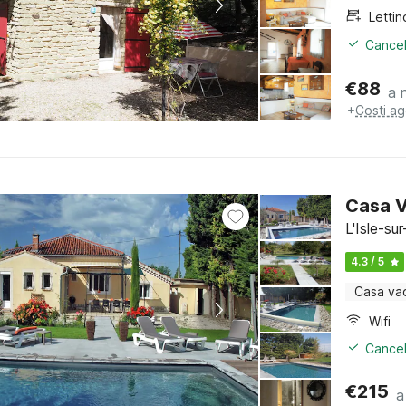
Cancel
€
88
a 
+
Costi ag
Casa V
L'Isle-su
4.3 / 5
Casa va
Wifi
Cancel
€
215
a