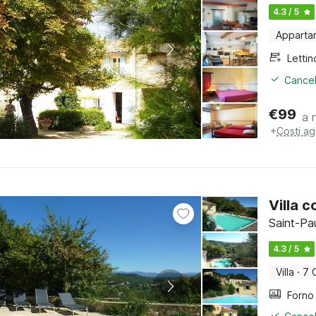
4.3 / 5
Apparta
Cancel
€
99
a 
+
Costi ag
Villa 
Saint-Pa
4.3 / 5
Villa
·
7 