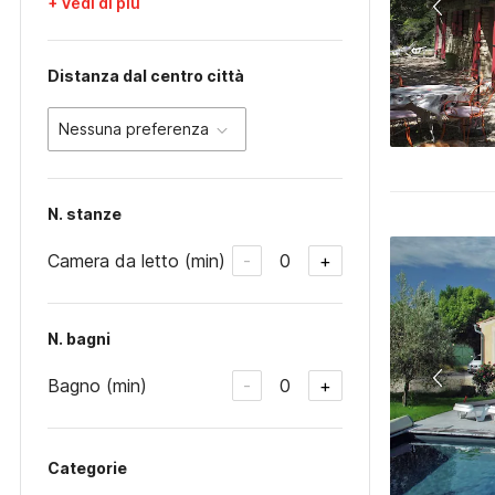
+ Vedi di più
Distanza dal centro città
Nessuna preferenza
N. stanze
Camera da letto (min)
0
-
+
N. bagni
Bagno (min)
0
-
+
Categorie