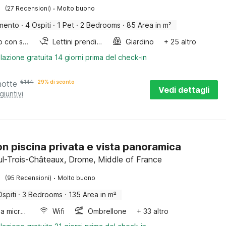
·
(27 Recensioni)
Molto buono
mento
·
4 Ospiti
·
1 Pet
·
2 Bedrooms
·
85 Area in m²
Lettino con sponde
Lettini prendisole
Giardino
+ 25 altro
lazione gratuita 14 giorni prima del check-in
notte
€
144
29% di sconto
Vedi dettagli
giuntivi
con piscina privata e vista panoramica
ul-Trois-Châteaux, Drome, Middle of France
·
(95 Recensioni)
Molto buono
Ospiti
·
3 Bedrooms
·
135 Area in m²
Forno a microonde combinato
Wifi
Ombrellone
+ 33 altro