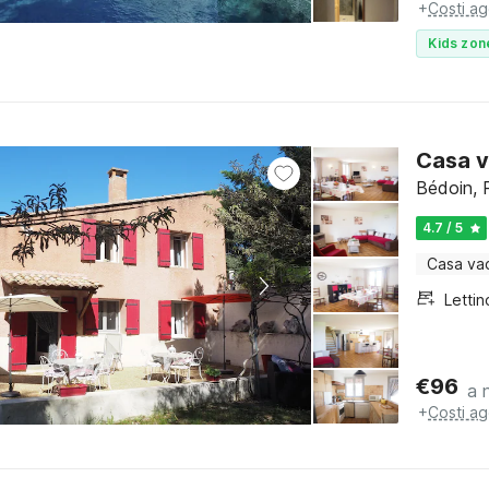
+
Costi ag
Kids zon
Casa v
Bédoin, 
4.7 / 5
Casa va
€
96
a 
+
Costi ag