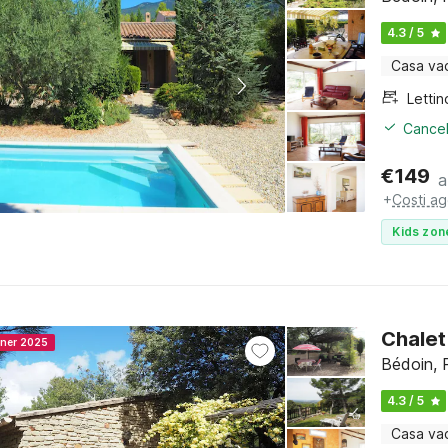
4.3 / 5
Casa va
Cancel
€
149
a
+
Costi ag
Kids zon
Chalet
nner 2025
Bédoin, 
4.3 / 5
Casa va