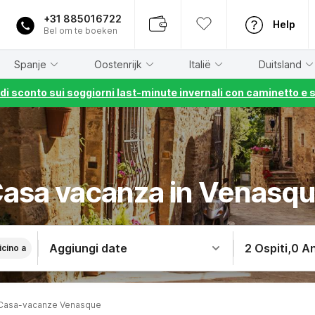
+31 885016722
Help
Bel om te boeken
Spanje
Oostenrijk
Italië
Duitsland
% di sconto sui soggiorni last-minute invernali con caminetto e 
asa vacanza in Venasq
Aggiungi date
2 Ospiti
,
0 An
icino a
Casa-vacanze Venasque