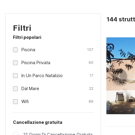
144 strut
Filtri
Filtri popolari
Piscina
107
Piscina Privata
60
In Un Parco Natalizio
17
Dal Mare
22
Wifi
86
Cancellazione gratuita
21 Giorni Di Cancellazione Gratuita