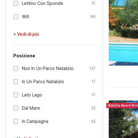
Lettino Con Sponde
31
Wifi
86
+ Vedi di più
Posizione
Non In Un Parco Natalizio
127
In Un Parco Natalizio
17
Lato Lago
31
Belvilla Award Wi
Dal Mare
22
In Campagna
42