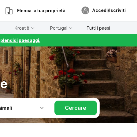
Accedi/Iscriviti
Elenca la tua proprietà
Kroatië
Portugal
Tutti i paesi
splendidi paesaggi.
ue
Cercare
imali