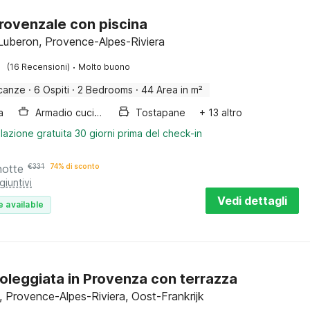
rovenzale con piscina
Luberon, Provence-Alpes-Riviera
·
(16 Recensioni)
Molto buono
canze
·
6 Ospiti
·
2 Bedrooms
·
44 Area in m²
a
Armadio cucina
Tostapane
+ 13 altro
lazione gratuita 30 giorni prima del check-in
notte
€
331
74% di sconto
giuntivi
Vedi dettagli
e available
oleggiata in Provenza con terrazza
 Provence-Alpes-Riviera, Oost-Frankrijk