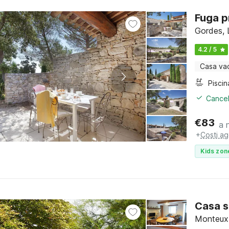
Fuga p
Gordes, 
4.2 / 5
Casa va
Piscin
Cancel
€
83
a 
+
Costi ag
Kids zon
Casa s
Monteux,