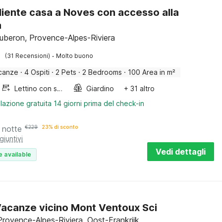
iente casa a Noves con accesso alla
a
uberon, Provence-Alpes-Riviera
·
(31 Recensioni)
Molto buono
canze
·
4 Ospiti
·
2 Pets
·
2 Bedrooms
·
100 Area in m²
Lettino con sponde
Giardino
+ 31 altro
lazione gratuita 14 giorni prima del check-in
 notte
€
229
23% di sconto
giuntivi
Vedi dettagli
e available
acanze vicino Mont Ventoux Sci
Provence-Alpes-Riviera, Oost-Frankrijk