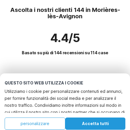
Ascolta i nostri clienti 144 in Morières-
lès-Avignon
4.4/5
Basato su più di 144 recensioni su 114 case
Le destinazioni più popolari per le
vacanze
QUESTO SITO WEB UTILIZZA I COOKIE
Utilizziamo i cookie per personalizzare contenuti ed annunci,
Città con i migliori servizi per le vacanze
per fornire funzionalità dei social media e per analizzare il
Casa vacanze a misura di bambino les-adrets
nostro traffico. Condividiamo inoltre informazioni sul modo in
Servizi più popolari per le vacanze in Morieres-les-
cui utilizza il nostro sito con i nostri partner che si occupano di
Casa vacanze a misura di bambino bagnols-sur-ceze
avignon
analisi dei dati web, pubblicità e social media, i quali
Casa vacanze a misura di bambino saint-paulet-de-caisson
Casa vacanze a misura di bambino
personalizzare
Accetta tutti
Città più popolari per le vacanze in Valchiusa
potrebbero combinarle con altre informazioni che ha fornito
Casa vacanze a misura di bambino entraigues-sur-la-sorgue
Casa
Lista dei desideri
Prenotazioni
Account