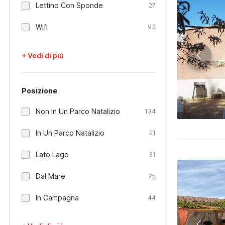
Lettino Con Sponde
27
Wifi
93
+ Vedi di più
Posizione
Non In Un Parco Natalizio
134
In Un Parco Natalizio
21
Lato Lago
31
Dal Mare
25
In Campagna
44