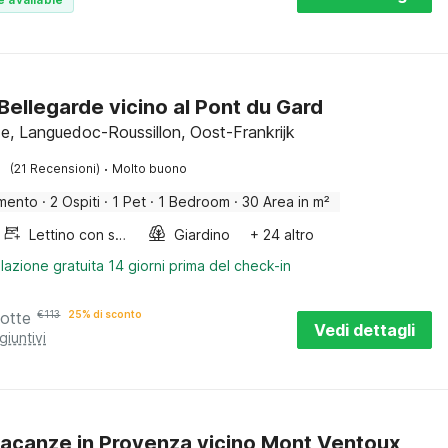
a Bellegarde vicino al Pont du Gard
de, Languedoc-Roussillon, Oost-Frankrijk
·
(21 Recensioni)
Molto buono
mento
·
2 Ospiti
·
1 Pet
·
1 Bedroom
·
30 Area in m²
Lettino con sponde
Giardino
+ 24 altro
lazione gratuita 14 giorni prima del check-in
notte
€
113
25% di sconto
Vedi dettagli
giuntivi
acanze in Provenza vicino Mont Ventoux