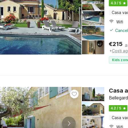
4.3 / 5
Casa va
Wifi
Cancel
€
215
a
+
Costi ag
Kids zon
Casa a
Bellegar
4.2 / 5
Casa va
Wifi