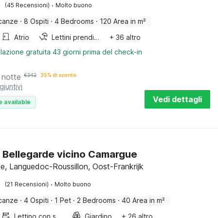
·
(45 Recensioni)
Molto buono
canze
·
8 Ospiti
·
4 Bedrooms
·
120 Area in m²
Atrio
Lettini prendisole
+ 36 altro
lazione gratuita 43 giorni prima del check-in
 notte
€
342
35% di sconto
giuntivi
Vedi dettagli
e available
 Bellegarde vicino Camargue
de, Languedoc-Roussillon, Oost-Frankrijk
·
(21 Recensioni)
Molto buono
canze
·
4 Ospiti
·
1 Pet
·
2 Bedrooms
·
40 Area in m²
Lettino con sponde
Giardino
+ 26 altro