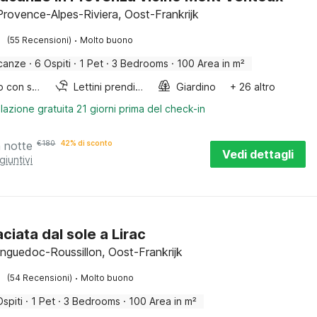
Provence-Alpes-Riviera, Oost-Frankrijk
·
(55 Recensioni)
Molto buono
canze
·
6 Ospiti
·
1 Pet
·
3 Bedrooms
·
100 Area in m²
Lettino con sponde
Lettini prendisole
Giardino
+ 26 altro
lazione gratuita 21 giorni prima del check-in
a notte
€
180
42% di sconto
Vedi dettagli
giuntivi
aciata dal sole a Lirac
anguedoc-Roussillon, Oost-Frankrijk
·
(54 Recensioni)
Molto buono
Ospiti
·
1 Pet
·
3 Bedrooms
·
100 Area in m²