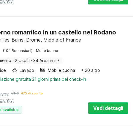
giuntivi
rno romantico in un castello nel Rodano
-les-Bains, Drome, Middle of France
·
(104 Recensioni)
Molto buono
mento
·
2 Ospiti
·
34 Area in m²
rice
Lavabo
Mobile cucina
+ 20 altro
lazione gratuita 21 giorni prima del check-in
notte
€
142
47% di sconto
giuntivi
Vedi dettagli
e available