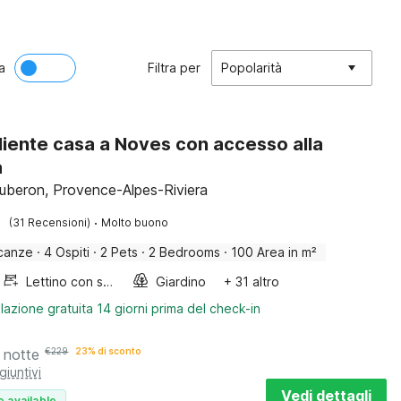
a
Filtra per
Popolarità
iente casa a Noves con accesso alla
a
uberon, Provence-Alpes-Riviera
·
(31 Recensioni)
Molto buono
canze
·
4 Ospiti
·
2 Pets
·
2 Bedrooms
·
100 Area in m²
Lettino con sponde
Giardino
+ 31 altro
lazione gratuita 14 giorni prima del check-in
 notte
€
229
23% di sconto
giuntivi
Vedi dettagli
e available