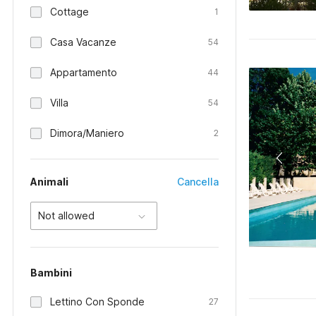
Cottage
1
Casa Vacanze
54
Appartamento
44
Villa
54
Dimora/Maniero
2
Animali
Cancella
Not allowed
Bambini
Lettino Con Sponde
27