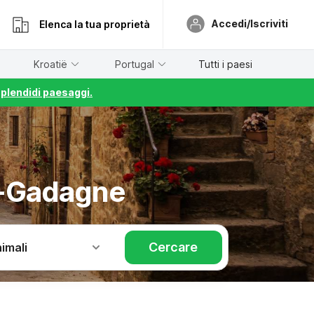
Accedi/Iscriviti
Elenca la tua proprietà
Kroatië
Portugal
Tutti i paesi
splendidi paesaggi.
e-Gadagne
Cercare
imali