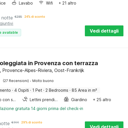
rice
Lavabo
Wifi
+ 21 altro
 notte
€
295
24% di sconto
giuntivi
Vedi dettagli
e available
oleggiata in Provenza con terrazza
 Provence-Alpes-Riviera, Oost-Frankrijk
·
(27 Recensioni)
Molto buono
mento
·
4 Ospiti
·
1 Pet
·
2 Bedrooms
·
85 Area in m²
Lettino con sponde
Lettini prendisole
Giardino
+ 25 altro
lazione gratuita 14 giorni prima del check-in
notte
€
144
29% di sconto
Vedi dettagli