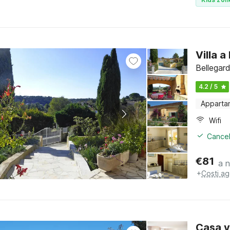
Villa 
Bellegar
4.2 / 5
Apparta
Wifi
Cancel
€
81
a 
+
Costi ag
Casa v