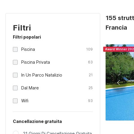
155 strut
Filtri
Francia
Filtri popolari
Piscina
109
Award Winner 20
Piscina Privata
63
In Un Parco Natalizio
21
Dal Mare
25
Wifi
93
Cancellazione gratuita
21 Giorni Di Cancellazione Gratuita