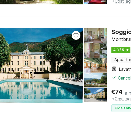
+
Costi ag
Soggio
Montbrun
4.3 / 5
Apparta
Lavat
Cancel
€
74
a 
+
Costi ag
Kids zon