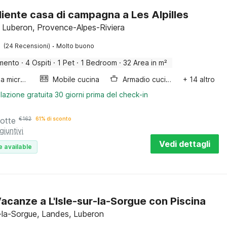
iente casa di campagna a Les Alpilles
 Luberon, Provence-Alpes-Riviera
·
(24 Recensioni)
Molto buono
mento
·
4 Ospiti
·
1 Pet
·
1 Bedroom
·
32 Area in m²
Forno a microonde combinato
Mobile cucina
Armadio cucina
+ 14 altro
lazione gratuita 30 giorni prima del check-in
notte
€
162
61% di sconto
giuntivi
Vedi dettagli
e available
acanze a L'Isle-sur-la-Sorgue con Piscina
r-la-Sorgue, Landes, Luberon