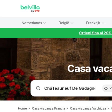
WIZARD MEMBER
Netherlands
België
Frankrijk
Ottieni fino al 20
Casa vac
V
Home
Casa-vacanze Francia
Casa-vacanze Valchiusa