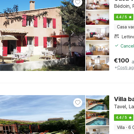
Bédoin, 
4.4 / 5
Casa va
Cancel
€
100
+
Costi ag
Villa b
Tavel, L
4.4 / 5
Villa
·
6 