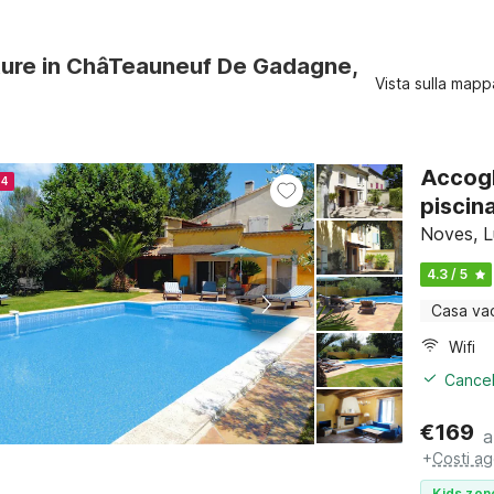
ture in ChâTeauneuf De Gadagne,
Vista sulla mapp
Accogl
24
piscin
Noves, L
4.3 / 5
Casa va
Wifi
Cancel
€
169
a
+
Costi ag
Kids zon