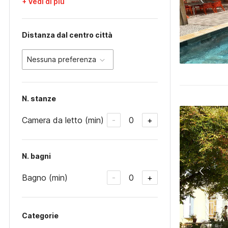
+ Vedi di più
Distanza dal centro città
Nessuna preferenza
N. stanze
Camera da letto (min)
0
-
+
N. bagni
Bagno (min)
0
-
+
Categorie