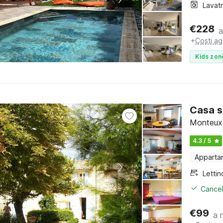
Lavat
€
228
a
+
Costi ag
Kids zon
Casa s
Monteux,
4.3 / 5
Apparta
Cancel
€
99
a 