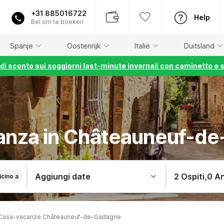
+31 885016722
Help
Bel om te boeken
Spanje
Oostenrijk
Italië
Duitsland
% di sconto sui soggiorni last-minute invernali con caminetto e 
anza in Châteauneuf-d
Aggiungi date
2 Ospiti
,
0 An
icino a
Casa-vacanze Châteauneuf-de-Gadagne