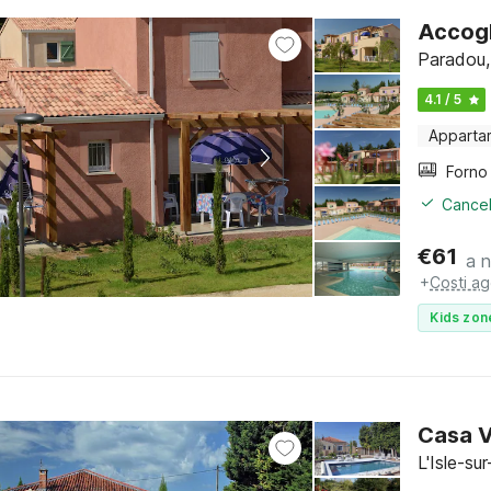
Accogl
Paradou,
4.1 / 5
Apparta
Cancel
€
61
a 
+
Costi ag
Kids zon
Casa V
L'Isle-su