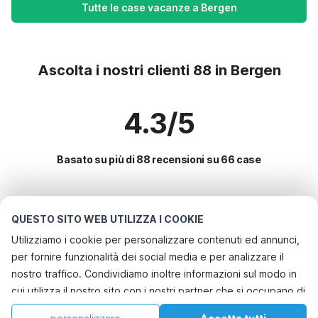
Tutte le case vacanze a Bergen
Ascolta i nostri clienti 88 in Bergen
4.3/5
Basato su più di 88 recensioni su 66 case
Le destinazioni più popolari per le
QUESTO SITO WEB UTILIZZA I COOKIE
vacanze
Utilizziamo i cookie per personalizzare contenuti ed annunci,
per fornire funzionalità dei social media e per analizzare il
Servizi più popolari per le vacanze in Bergen
nostro traffico. Condividiamo inoltre informazioni sul modo in
Casa vacanze al mare
cui utilizza il nostro sito con i nostri partner che si occupano di
Le migliori regioni con i migliori servizi per le vacanze
Casa vacanze a misura di bambino
analisi dei dati web, pubblicità e social media, i quali
Vacanza con il cane - Casa vacanze pet friendly costa-olandese