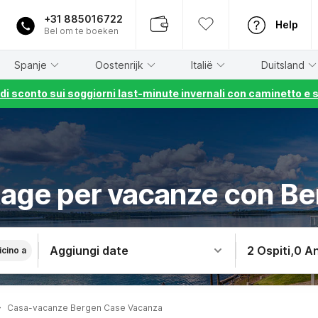
+31 885016722
Help
Bel om te boeken
Spanje
Oostenrijk
Italië
Duitsland
% di sconto sui soggiorni last-minute invernali con caminetto e 
age per vacanze con B
Aggiungi date
2 Ospiti
,
0 An
icino a
Casa-vacanze Bergen Case Vacanza