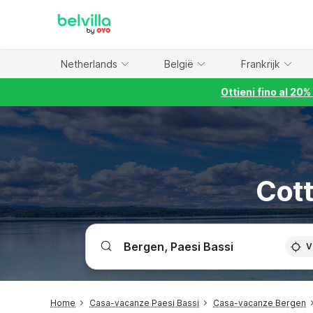
WIZARD MEMBER
Netherlands
België
Frankrijk
Ottieni fino al 20
Cott
V
Home
Casa-vacanze Paesi Bassi
Casa-vacanze Bergen