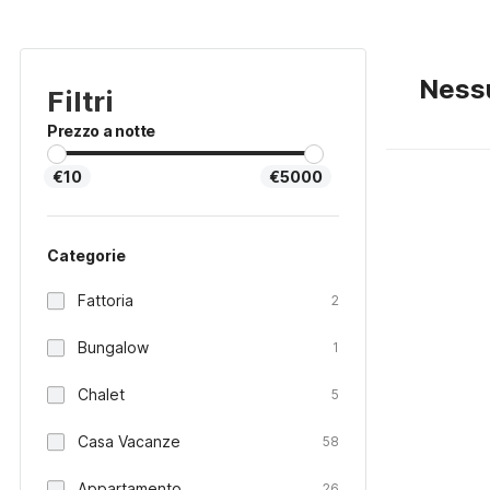
Nessu
Filtri
Prezzo a notte
€10
€5000
Categorie
Fattoria
2
Bungalow
1
Chalet
5
Casa Vacanze
58
Appartamento
26