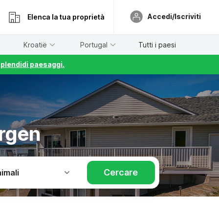
Accedi/Iscriviti
Elenca la tua proprietà
Kroatië
Portugal
Tutti i paesi
splendidi paesaggi.
ergen
Cercare
imali