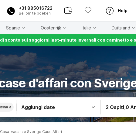
+31 885016722
Help
Bel om te boeken
Spanje
Oostenrijk
Italië
Duitsland
% di sconto sui soggiorni last-minute invernali con caminetto e 
case d'affari con Sverig
Aggiungi date
2 Ospiti
,
0 An
icino a
Casa-vacanze Sverige Case Affari