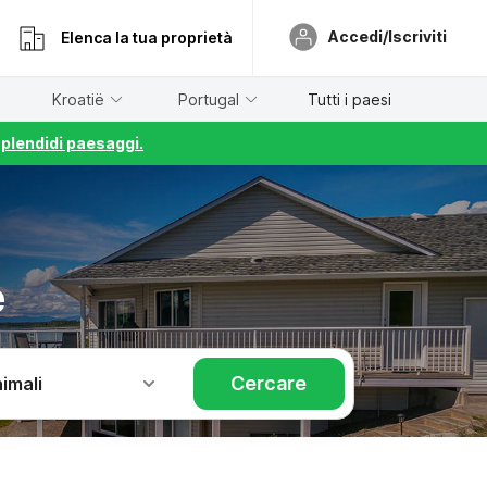
Accedi/Iscriviti
Elenca la tua proprietà
Kroatië
Portugal
Tutti i paesi
splendidi paesaggi.
e
Cercare
imali