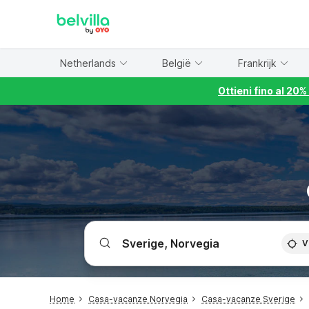
WIZARD MEMBER
Netherlands
België
Frankrijk
Ottieni fino al 20
V
Home
Casa-vacanze Norvegia
Casa-vacanze Sverige