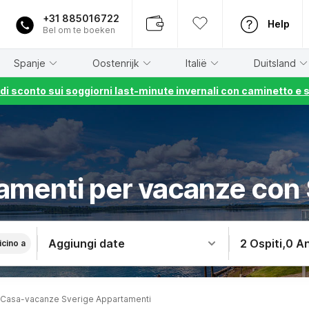
+31 885016722
Help
Bel om te boeken
Spanje
Oostenrijk
Italië
Duitsland
% di sconto sui soggiorni last-minute invernali con caminetto e 
amenti per vacanze con 
Aggiungi date
2 Ospiti
,
0 An
icino a
Casa-vacanze Sverige Appartamenti