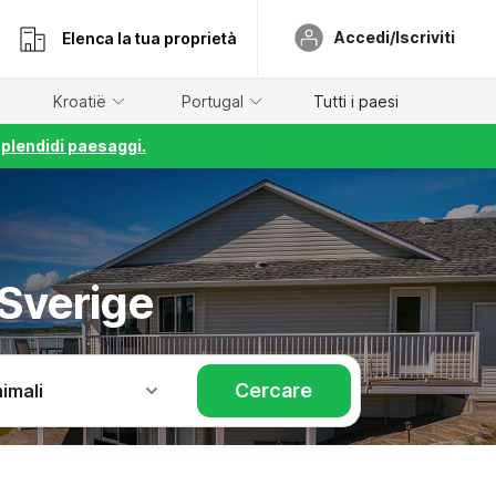
Accedi/Iscriviti
Elenca la tua proprietà
Kroatië
Portugal
Tutti i paesi
splendidi paesaggi.
Sverige
Cercare
imali