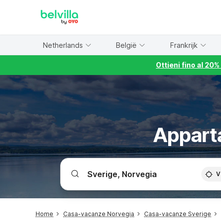
WIZARD MEMBER
Netherlands
België
Frankrijk
Ottieni fino al 20
Appart
V
Home
Casa-vacanze Norvegia
Casa-vacanze Sverige