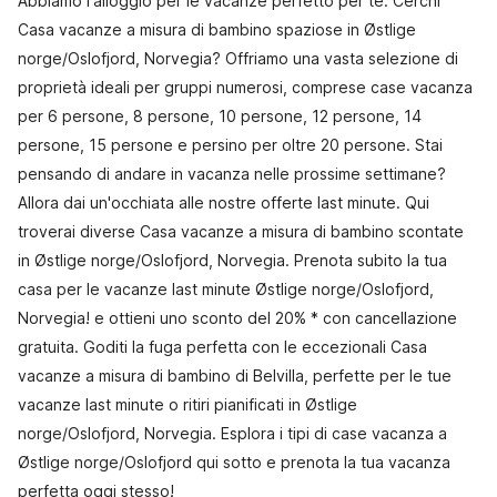
Abbiamo l'alloggio per le vacanze perfetto per te. Cerchi
Casa vacanze a misura di bambino spaziose in Østlige
norge/Oslofjord, Norvegia? Offriamo una vasta selezione di
proprietà ideali per gruppi numerosi, comprese case vacanza
per 6 persone, 8 persone, 10 persone, 12 persone, 14
persone, 15 persone e persino per oltre 20 persone. Stai
pensando di andare in vacanza nelle prossime settimane?
Allora dai un'occhiata alle nostre offerte last minute. Qui
troverai diverse Casa vacanze a misura di bambino scontate
in Østlige norge/Oslofjord, Norvegia. Prenota subito la tua
casa per le vacanze last minute Østlige norge/Oslofjord,
Norvegia! e ottieni uno sconto del 20% * con cancellazione
gratuita. Goditi la fuga perfetta con le eccezionali Casa
vacanze a misura di bambino di Belvilla, perfette per le tue
vacanze last minute o ritiri pianificati in Østlige
norge/Oslofjord, Norvegia. Esplora i tipi di case vacanza a
Østlige norge/Oslofjord qui sotto e prenota la tua vacanza
perfetta oggi stesso!