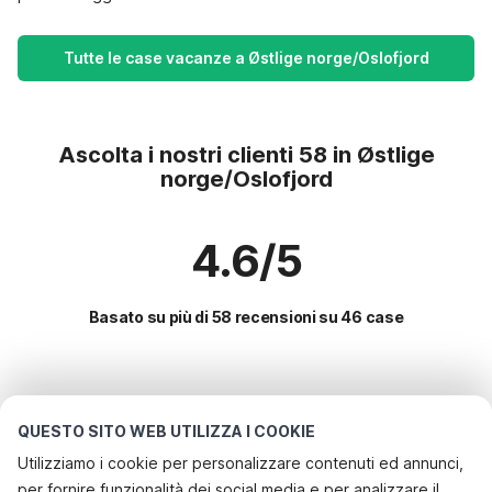
Tutte le case vacanze a Østlige norge/Oslofjord
Ascolta i nostri clienti 58 in Østlige
norge/Oslofjord
4.6/5
Basato su più di 58 recensioni su 46 case
Le destinazioni più popolari per le
vacanze
QUESTO SITO WEB UTILIZZA I COOKIE
Utilizziamo i cookie per personalizzare contenuti ed annunci,
Servizi più popolari per le vacanze in Østlige
per fornire funzionalità dei social media e per analizzare il