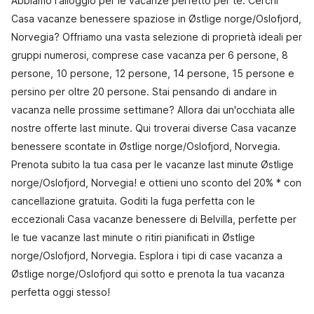
Abbiamo l'alloggio per le vacanze perfetto per te. Cerchi
Casa vacanze benessere spaziose in Østlige norge/Oslofjord,
Norvegia? Offriamo una vasta selezione di proprietà ideali per
gruppi numerosi, comprese case vacanza per 6 persone, 8
persone, 10 persone, 12 persone, 14 persone, 15 persone e
persino per oltre 20 persone. Stai pensando di andare in
vacanza nelle prossime settimane? Allora dai un'occhiata alle
nostre offerte last minute. Qui troverai diverse Casa vacanze
benessere scontate in Østlige norge/Oslofjord, Norvegia.
Prenota subito la tua casa per le vacanze last minute Østlige
norge/Oslofjord, Norvegia! e ottieni uno sconto del 20% * con
cancellazione gratuita. Goditi la fuga perfetta con le
eccezionali Casa vacanze benessere di Belvilla, perfette per
le tue vacanze last minute o ritiri pianificati in Østlige
norge/Oslofjord, Norvegia. Esplora i tipi di case vacanza a
Østlige norge/Oslofjord qui sotto e prenota la tua vacanza
perfetta oggi stesso!