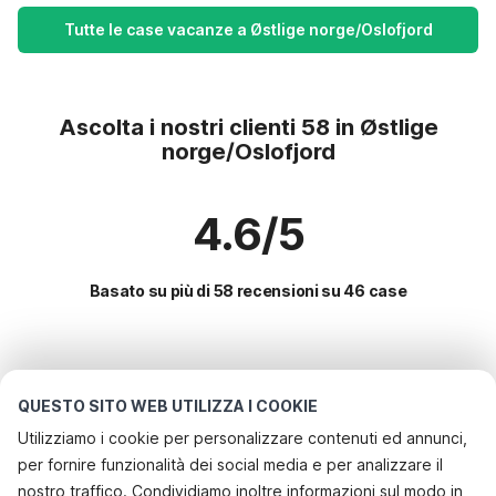
Tutte le case vacanze a Østlige norge/Oslofjord
Ascolta i nostri clienti 58 in Østlige
norge/Oslofjord
4.6/5
Basato su più di 58 recensioni su 46 case
Le destinazioni più popolari per le
vacanze
QUESTO SITO WEB UTILIZZA I COOKIE
Utilizziamo i cookie per personalizzare contenuti ed annunci,
Servizi più popolari per le vacanze in Østlige
per fornire funzionalità dei social media e per analizzare il
norge/oslofjord
nostro traffico. Condividiamo inoltre informazioni sul modo in