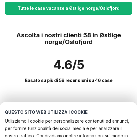
Tutte le case vacanze a Østlige norge/Oslofjord
Ascolta i nostri clienti 58 in Østlige
norge/Oslofjord
4.6/5
Basato su più di 58 recensioni su 46 case
Le destinazioni più popolari per le
vacanze
QUESTO SITO WEB UTILIZZA I COOKIE
Utilizziamo i cookie per personalizzare contenuti ed annunci,
Servizi più popolari per le vacanze in Østlige
per fornire funzionalità dei social media e per analizzare il
norge/oslofjord
nostro traffico. Condividiamo inoltre informazioni sul modo in