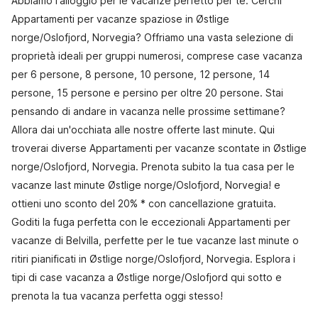
Abbiamo l'alloggio per le vacanze perfetto per te. Cerchi
Appartamenti per vacanze spaziose in Østlige
norge/Oslofjord, Norvegia? Offriamo una vasta selezione di
proprietà ideali per gruppi numerosi, comprese case vacanza
per 6 persone, 8 persone, 10 persone, 12 persone, 14
persone, 15 persone e persino per oltre 20 persone. Stai
pensando di andare in vacanza nelle prossime settimane?
Allora dai un'occhiata alle nostre offerte last minute. Qui
troverai diverse Appartamenti per vacanze scontate in Østlige
norge/Oslofjord, Norvegia. Prenota subito la tua casa per le
vacanze last minute Østlige norge/Oslofjord, Norvegia! e
ottieni uno sconto del 20% * con cancellazione gratuita.
Goditi la fuga perfetta con le eccezionali Appartamenti per
vacanze di Belvilla, perfette per le tue vacanze last minute o
ritiri pianificati in Østlige norge/Oslofjord, Norvegia. Esplora i
tipi di case vacanza a Østlige norge/Oslofjord qui sotto e
prenota la tua vacanza perfetta oggi stesso!