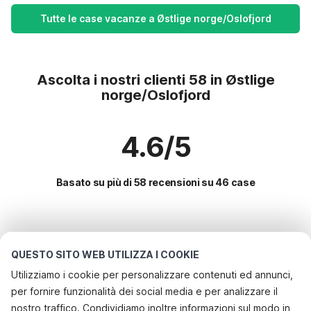
Tutte le case vacanze a Østlige norge/Oslofjord
Ascolta i nostri clienti 58 in Østlige
norge/Oslofjord
4.6/5
Basato su più di 58 recensioni su 46 case
Le destinazioni più popolari per le
vacanze
QUESTO SITO WEB UTILIZZA I COOKIE
Utilizziamo i cookie per personalizzare contenuti ed annunci,
Servizi più popolari per le vacanze in Østlige
per fornire funzionalità dei social media e per analizzare il
norge/oslofjord
nostro traffico. Condividiamo inoltre informazioni sul modo in