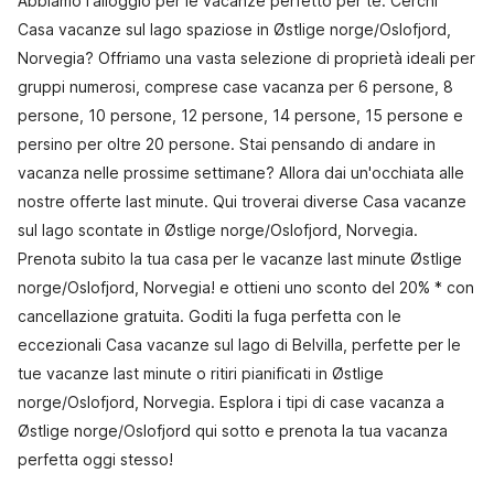
Abbiamo l'alloggio per le vacanze perfetto per te. Cerchi
Casa vacanze sul lago spaziose in Østlige norge/Oslofjord,
Norvegia? Offriamo una vasta selezione di proprietà ideali per
gruppi numerosi, comprese case vacanza per 6 persone, 8
persone, 10 persone, 12 persone, 14 persone, 15 persone e
persino per oltre 20 persone. Stai pensando di andare in
vacanza nelle prossime settimane? Allora dai un'occhiata alle
nostre offerte last minute. Qui troverai diverse Casa vacanze
sul lago scontate in Østlige norge/Oslofjord, Norvegia.
Prenota subito la tua casa per le vacanze last minute Østlige
norge/Oslofjord, Norvegia! e ottieni uno sconto del 20% * con
cancellazione gratuita. Goditi la fuga perfetta con le
eccezionali Casa vacanze sul lago di Belvilla, perfette per le
tue vacanze last minute o ritiri pianificati in Østlige
norge/Oslofjord, Norvegia. Esplora i tipi di case vacanza a
Østlige norge/Oslofjord qui sotto e prenota la tua vacanza
perfetta oggi stesso!