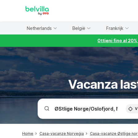
WIZARD MEMBER
Netherlands
België
Frankrijk
Ottieni fino al 20
Vacanza las
V
Home
Casa-vacanze Norvegia
Casa-vacanze Østlige nor