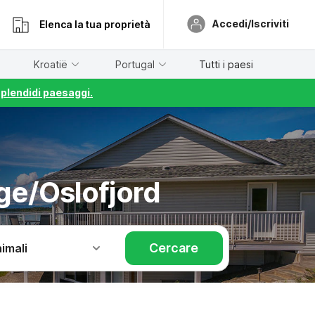
Accedi/Iscriviti
Elenca la tua proprietà
Kroatië
Portugal
Tutti i paesi
splendidi paesaggi.
ge/Oslofjord
Cercare
imali