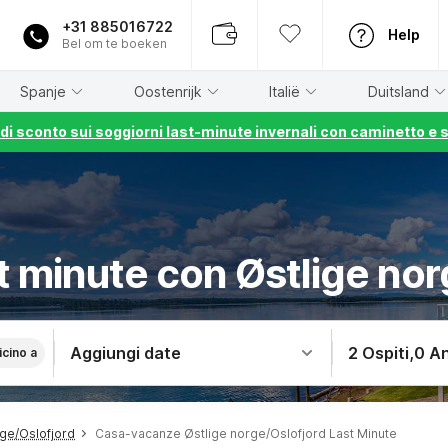
+31 885016722
Help
Bel om te boeken
Spanje
Oostenrijk
Italië
Duitsland
% di sconto sui soggiorni last-minute invernali con caminetto e 
t minute con Østlige nor
Aggiungi date
2 Ospiti
,
0 An
icino a
ge/Oslofjord
Casa-vacanze Østlige norge/Oslofjord Last Minute