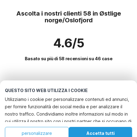
Ascolta i nostri clienti 58 in Østlige
norge/Oslofjord
4.6/5
Basato su più di 58 recensioni su 46 case
Le destinazioni più popolari per le
vacanze
QUESTO SITO WEB UTILIZZA I COOKIE
Utilizziamo i cookie per personalizzare contenuti ed annunci,
Servizi più popolari per le vacanze in Østlige
per fornire funzionalità dei social media e per analizzare il
norge/oslofjord
nostro traffico. Condividiamo inoltre informazioni sul modo in
Casa vacanze sul lago
cui utilizza il nostro sito con i nostri partner che si occupano di
Le migliori regioni con i migliori servizi per le vacanze
Casa vacanze con barbecue
analisi dei dati web, pubblicità e social media, i quali
Casa vacanze sul lago sverige
personalizzare
Accetta tutti
Città con i migliori servizi per le vacanze
potrebbero combinarle con altre informazioni che ha fornito
Vacanza con il cane - Casa vacanze pet friendly