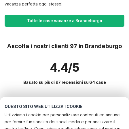
vacanza perfetta oggi stesso!
Tutte le case vacanze a Brandeburgo
Ascolta i nostri clienti 97 in Brandeburgo
4.4/5
Basato su più di 97 recensioni su 64 case
Le destinazioni più popolari per le
QUESTO SITO WEB UTILIZZA I COOKIE
vacanze
Utilizziamo i cookie per personalizzare contenuti ed annunci,
per fornire funzionalità dei social media e per analizzare il
Servizi più popolari per le vacanze in Brandeburgo
nostro traffico. Condividiamo inoltre informazioni sul modo in