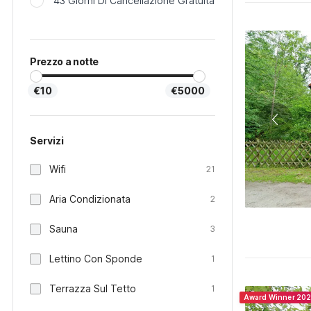
43 Giorni Di Cancellazione Gratuita
Prezzo a notte
€10
€5000
Servizi
Wifi
21
Aria Condizionata
2
Sauna
3
Lettino Con Sponde
1
Terrazza Sul Tetto
1
Award Winner 20