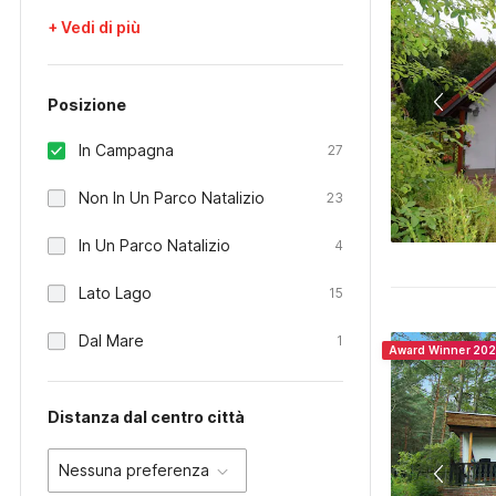
+ Vedi di più
Posizione
In Campagna
27
Non In Un Parco Natalizio
23
In Un Parco Natalizio
4
Lato Lago
15
Dal Mare
1
Award Winner 20
Distanza dal centro città
Nessuna preferenza