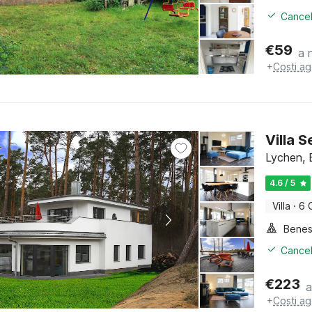
Cancel
€
59
a 
+
Costi ag
Villa 
Lychen, 
4.6 / 5
Villa
·
6 
Benes
Cancel
€
223
a
+
Costi ag