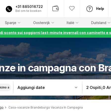
+31 885016722
Help
Bel om te boeken
Spanje
Oostenrijk
Italië
Duitsland
% di sconto sui soggiorni last-minute invernali con caminetto e 
nze in campagna con B
Aggiungi date
2 Ospiti
,
0 An
icino a
go
Casa-vacanze Brandeburgo Vacanza In Campagna