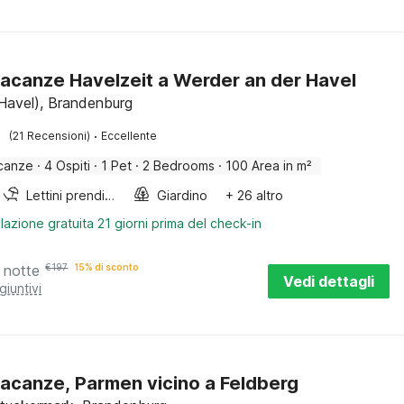
acanze Havelzeit a Werder an der Havel
Havel), Brandenburg
·
(21 Recensioni)
Eccellente
canze
·
4 Ospiti
·
1 Pet
·
2 Bedrooms
·
100 Area in m²
Lettini prendisole
Giardino
+ 26 altro
lazione gratuita 21 giorni prima del check-in
 notte
€
197
15% di sconto
Vedi dettagli
giuntivi
acanze, Parmen vicino a Feldberg