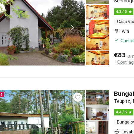
Schmogr
4.3 / 5
Casa va
Wifi
Cancel
€
83
a 
+
Costi ag
Bungal
24
Teupitz,
4.4 / 5
Bungal
Lava