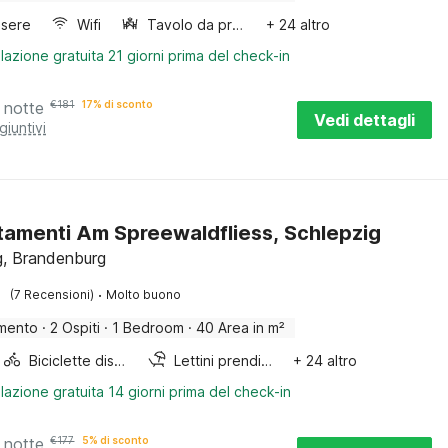
sere
Wifi
Tavolo da pranzo
+ 24 altro
lazione gratuita 21 giorni prima del check-in
 notte
€
181
17% di sconto
Vedi dettagli
giuntivi
amenti Am Spreewaldfliess, Schlepzig
g, Brandenburg
·
(7 Recensioni)
Molto buono
mento
·
2 Ospiti
·
1 Bedroom
·
40 Area in m²
Biciclette disponibili
Lettini prendisole
+ 24 altro
lazione gratuita 14 giorni prima del check-in
 notte
€
177
5% di sconto