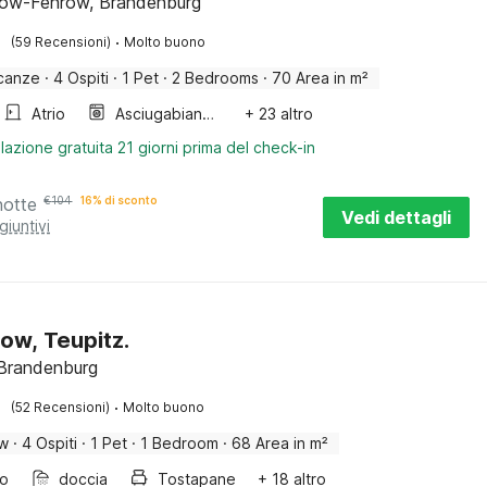
ow-Fehrow, Brandenburg
·
(59 Recensioni)
Molto buono
canze
·
4 Ospiti
·
1 Pet
·
2 Bedrooms
·
70 Area in m²
Atrio
Asciugabiancheria
+ 23 altro
lazione gratuita 21 giorni prima del check-in
notte
€
104
16% di sconto
Vedi dettagli
giuntivi
ow, Teupitz.
 Brandenburg
·
(52 Recensioni)
Molto buono
ow
·
4 Ospiti
·
1 Pet
·
1 Bedroom
·
68 Area in m²
bo
doccia
Tostapane
+ 18 altro