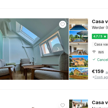
Casa v
Werder (
4.7 / 5
Casa va
Wifi
Cancel
€
159
a
+
Costi ag
Casa v