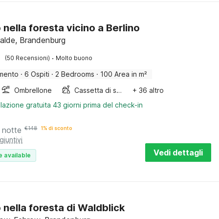
 nella foresta vicino a Berlino
alde, Brandenburg
·
(50 Recensioni)
Molto buono
mento
·
6 Ospiti
·
2 Bedrooms
·
100 Area in m²
Ombrellone
Cassetta di sabbia
+ 36 altro
lazione gratuita 43 giorni prima del check-in
 notte
€
148
1% di sconto
giuntivi
Vedi dettagli
e available
 nella foresta di Waldblick