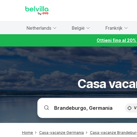
WIZARD MEMBER
Netherlands
België
Frankrijk
Ottieni fino al 20
Casa vaca
V
Home
Casa-vacanze Germania
Casa-vacanze Brandebur