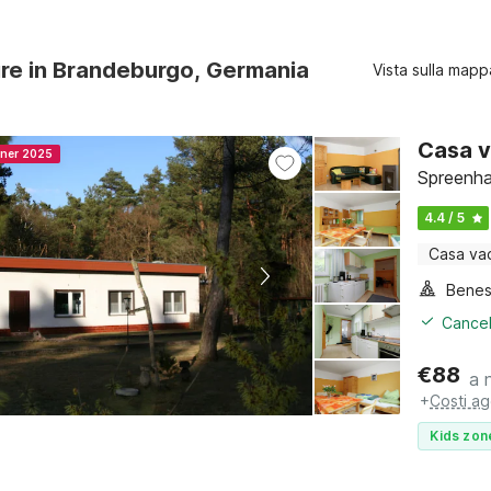
ure in Brandeburgo, Germania
Vista sulla mapp
Casa v
nner 2025
Spreenha
4.4 / 5
Casa va
Benes
Cancel
€
88
a 
+
Costi ag
Kids zon