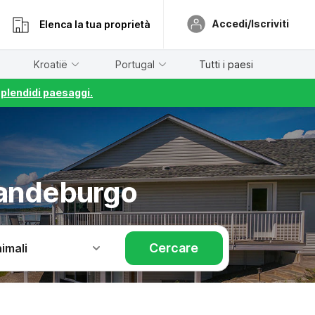
Accedi/Iscriviti
Elenca la tua proprietà
Kroatië
Portugal
Tutti i paesi
splendidi paesaggi.
randeburgo
Cercare
imali