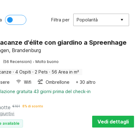
a
Filtra per
Popolarità
acanze d'élite con giardino a Spreenhage
gen, Brandenburg
·
(56 Recensioni)
Molto buono
canze
·
4 Ospiti
·
2 Pets
·
56 Area in m²
sere
Wifi
Ombrellone
+ 30 altro
lazione gratuita 43 giorni prima del check-in
notte
€
101
8% di sconto
giuntivi
Vedi dettagli
e available