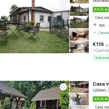
Nordwes
4.4 / 5
Casa va
Wifi
Cancel
€
115
a
+
Costi ag
Kids zon
Casa v
Lübben,
4.4 / 5
Casa va