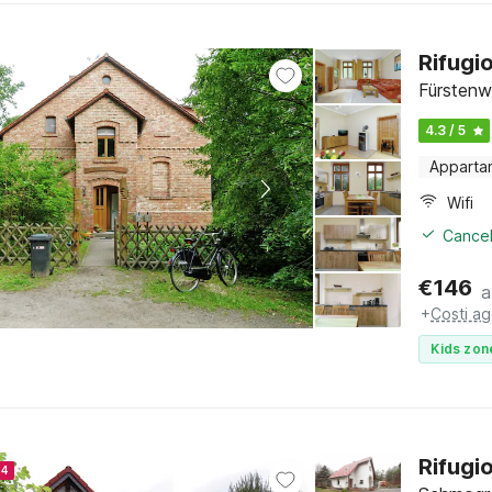
Rifugio
Fürstenw
4.3 / 5
Apparta
Wifi
Cancel
€
146
a
+
Costi ag
Kids zon
Rifugio
24