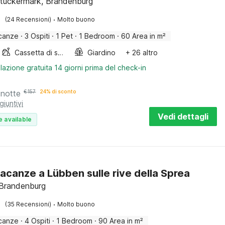
tuckermark, Brandenburg
·
(24 Recensioni)
Molto buono
canze
·
3 Ospiti
·
1 Pet
·
1 Bedroom
·
60 Area in m²
Cassetta di sabbia
Giardino
+ 26 altro
lazione gratuita 14 giorni prima del check-in
 notte
€
157
24% di sconto
giuntivi
Vedi dettagli
e available
acanze a Lübben sulle rive della Sprea
 Brandenburg
·
(35 Recensioni)
Molto buono
canze
·
4 Ospiti
·
1 Bedroom
·
90 Area in m²