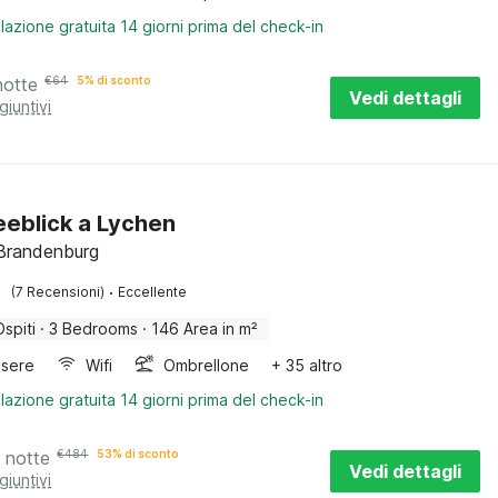
lazione gratuita 14 giorni prima del check-in
notte
€
64
5% di sconto
Vedi dettagli
giuntivi
Seeblick a Lychen
Brandenburg
·
(7 Recensioni)
Eccellente
Ospiti
·
3 Bedrooms
·
146 Area in m²
sere
Wifi
Ombrellone
+ 35 altro
lazione gratuita 14 giorni prima del check-in
 notte
€
484
53% di sconto
Vedi dettagli
giuntivi