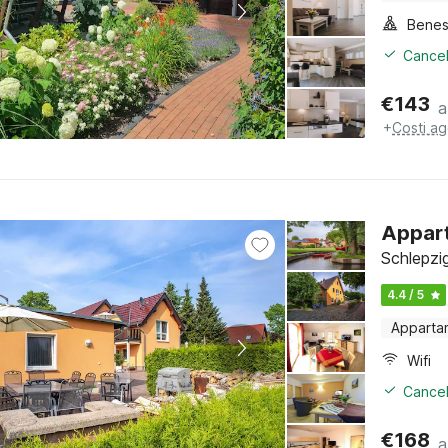
Benes
Cancel
€
143
a
+
Costi ag
Appart
Schlepzi
4.4 / 5
Apparta
Wifi
Cancel
€
168
a