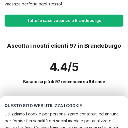
vacanza perfetta oggi stesso!
Tutte le case vacanze a Brandeburgo
Ascolta i nostri clienti 97 in Brandeburgo
4.4/5
Basato su più di 97 recensioni su 64 case
Le destinazioni più popolari per le
QUESTO SITO WEB UTILIZZA I COOKIE
vacanze
Utilizziamo i cookie per personalizzare contenuti ed annunci,
per fornire funzionalità dei social media e per analizzare il
Servizi più popolari per le vacanze in Brandeburgo
nostro traffico. Condividiamo inoltre informazioni sul modo in