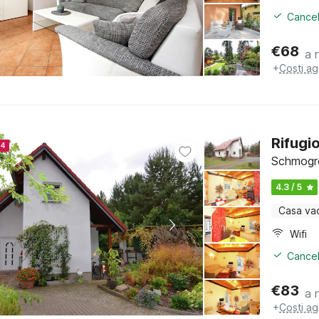
Cancel
€
68
a 
+
Costi ag
Rifugio
24
Schmogr
4.3 / 5
Casa va
Wifi
Cancel
€
83
a 
+
Costi ag