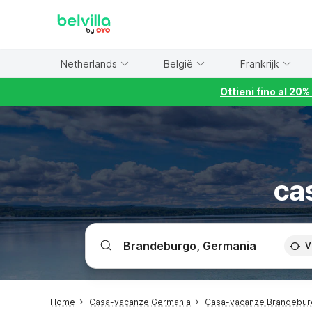
WIZARD MEMBER
Netherlands
België
Frankrijk
Ottieni fino al 20
ca
V
Home
Casa-vacanze Germania
Casa-vacanze Brandebur