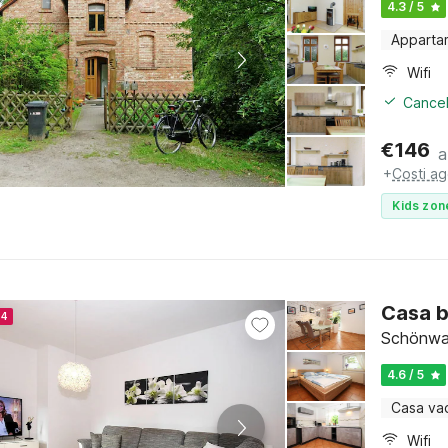
4.3 / 5
Apparta
Wifi
Cancel
€
146
a
+
Costi ag
Kids zon
Casa b
24
Schönwal
4.6 / 5
Casa va
Wifi