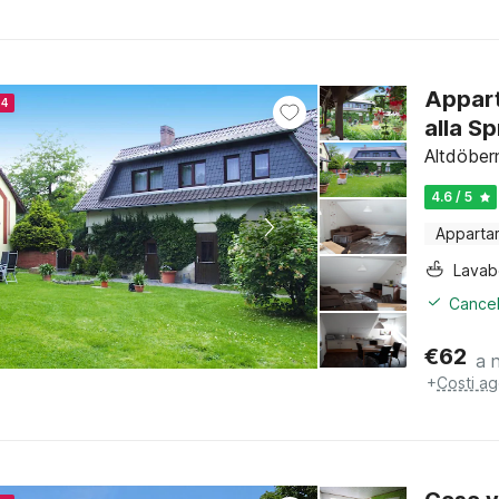
Appart
24
alla S
Altdöber
4.6 / 5
Apparta
Lava
Cancel
€
62
a 
+
Costi ag