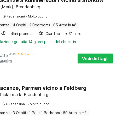
acanze a Kummersdorf vicino a Storkow
(Mark), Brandenburg
·
(9 Recensioni)
Molto buono
canze
·
4 Ospiti
·
2 Bedrooms
·
85 Area in m²
Lettini prendisole
Giardino
+ 31 altro
lazione gratuita 14 giorni prima del check-in
otte
€
153
51% di sconto
Vedi dettagli
giuntivi
acanze, Parmen vicino a Feldberg
tuckermark, Brandenburg
·
(24 Recensioni)
Molto buono
canze
·
3 Ospiti
·
1 Pet
·
1 Bedroom
·
60 Area in m²