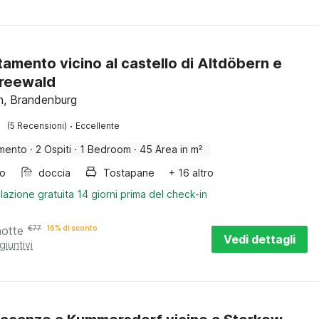
amento vicino al castello di Altdöbern e
preewald
n, Brandenburg
·
(5 Recensioni)
Eccellente
mento
·
2 Ospiti
·
1 Bedroom
·
45 Area in m²
bo
doccia
Tostapane
+ 16 altro
lazione gratuita 14 giorni prima del check-in
notte
€
77
16% di sconto
Vedi dettagli
giuntivi