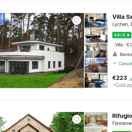
Villa 
Lychen, 
4.6 / 5
Villa
·
6 
Benes
Cancel
€
223
a
+
Costi ag
Rifugio
Fürstenw