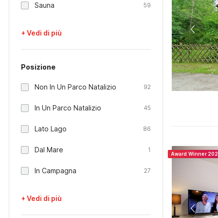
Sauna
59
+ Vedi di più
Posizione
Non In Un Parco Natalizio
92
In Un Parco Natalizio
45
Lato Lago
86
Dal Mare
1
Award Winner 20
In Campagna
27
+ Vedi di più