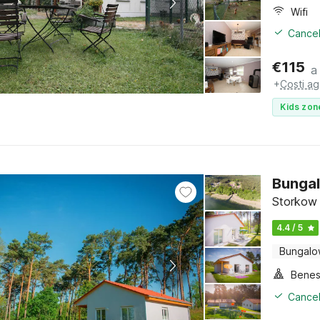
Wifi
Cancel
€
115
a
+
Costi ag
Kids zon
Bungal
Storkow 
4.4 / 5
Bungal
Benes
Cancel