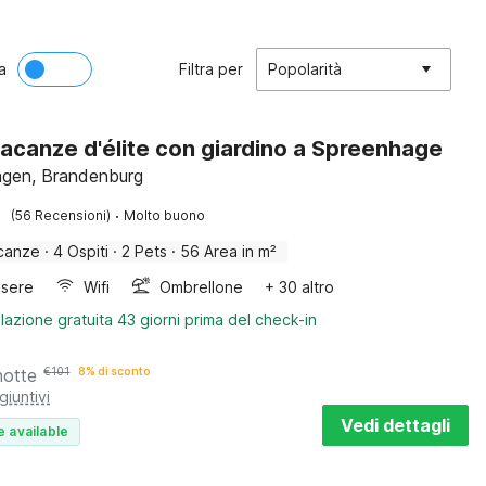
a
Filtra per
Popolarità
acanze d'élite con giardino a Spreenhage
gen, Brandenburg
·
(56 Recensioni)
Molto buono
canze
·
4 Ospiti
·
2 Pets
·
56 Area in m²
sere
Wifi
Ombrellone
+ 30 altro
lazione gratuita 43 giorni prima del check-in
notte
€
101
8% di sconto
giuntivi
Vedi dettagli
e available