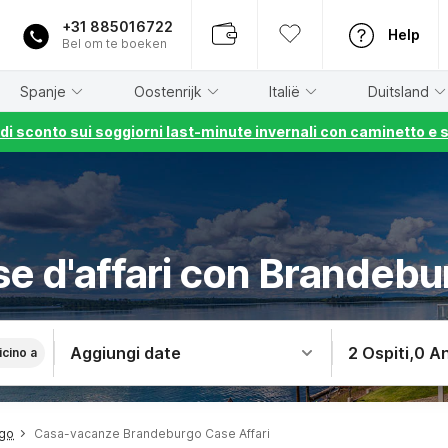
+31 885016722
Help
Bel om te boeken
Spanje
Oostenrijk
Italië
Duitsland
% di sconto sui soggiorni last-minute invernali con caminetto e 
se d'affari con Brandebu
Aggiungi date
2 Ospiti
,
0 An
icino a
go
Casa-vacanze Brandeburgo Case Affari