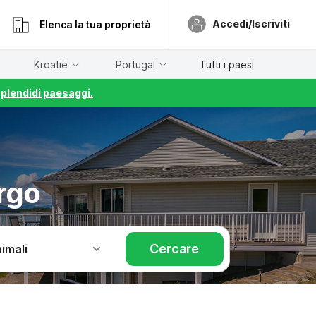
Accedi/Iscriviti
Elenca la tua proprietà
Kroatië
Portugal
Tutti i paesi
splendidi paesaggi.
rgo
Cercare
imali