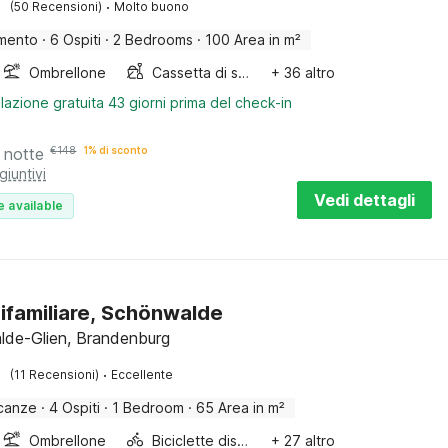
·
(50 Recensioni)
Molto buono
mento
·
6 Ospiti
·
2 Bedrooms
·
100 Area in m²
Ombrellone
Cassetta di sabbia
+ 36 altro
lazione gratuita 43 giorni prima del check-in
 notte
€
148
1% di sconto
giuntivi
Vedi dettagli
e available
ifamiliare, Schönwalde
de-Glien, Brandenburg
·
(11 Recensioni)
Eccellente
canze
·
4 Ospiti
·
1 Bedroom
·
65 Area in m²
Ombrellone
Biciclette disponibili
+ 27 altro