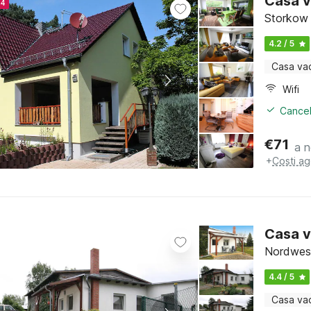
Casa v
24
Storkow 
4.2 / 5
Casa va
Wifi
Cancel
€
71
a n
+
Costi ag
Casa v
Nordwes
4.4 / 5
Casa va