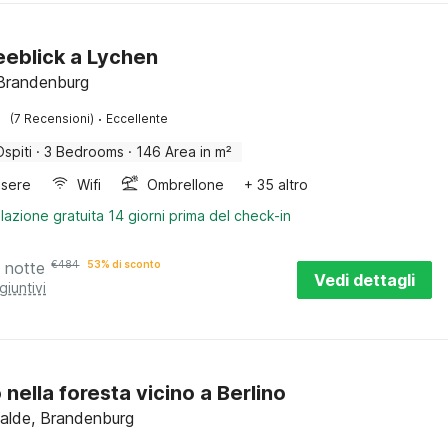
Seeblick a Lychen
Brandenburg
·
(7 Recensioni)
Eccellente
Ospiti
·
3 Bedrooms
·
146 Area in m²
sere
Wifi
Ombrellone
+ 35 altro
lazione gratuita 14 giorni prima del check-in
 notte
€
484
53% di sconto
Vedi dettagli
giuntivi
 nella foresta vicino a Berlino
alde, Brandenburg