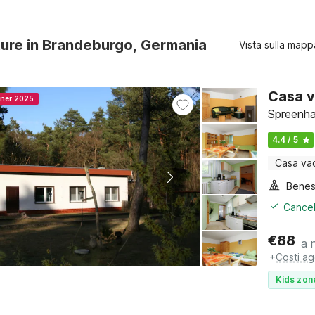
ture in Brandeburgo, Germania
Vista sulla mapp
Casa v
nner 2025
Spreenha
4.4 / 5
Casa va
Benes
Cancel
€
88
a 
+
Costi ag
Kids zon