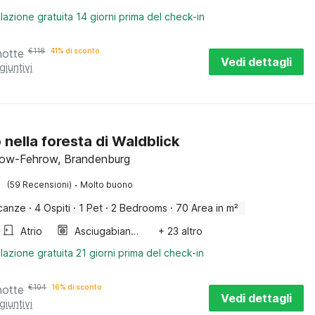
lazione gratuita 14 giorni prima del check-in
notte
€
118
41% di sconto
Vedi dettagli
giuntivi
 nella foresta di Waldblick
ow-Fehrow, Brandenburg
·
(59 Recensioni)
Molto buono
canze
·
4 Ospiti
·
1 Pet
·
2 Bedrooms
·
70 Area in m²
Atrio
Asciugabiancheria
+ 23 altro
lazione gratuita 21 giorni prima del check-in
notte
€
104
16% di sconto
Vedi dettagli
giuntivi