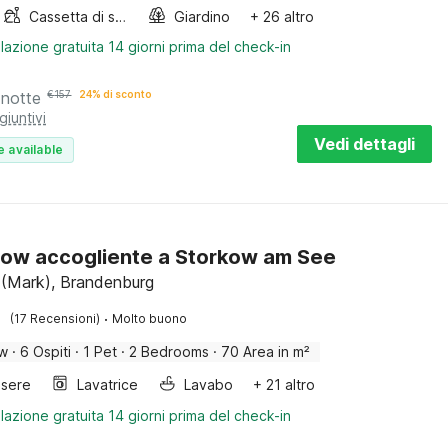
Cassetta di sabbia
Giardino
+ 26 altro
lazione gratuita 14 giorni prima del check-in
 notte
€
157
24% di sconto
giuntivi
Vedi dettagli
e available
ow accogliente a Storkow am See
(Mark), Brandenburg
·
(17 Recensioni)
Molto buono
ow
·
6 Ospiti
·
1 Pet
·
2 Bedrooms
·
70 Area in m²
sere
Lavatrice
Lavabo
+ 21 altro
lazione gratuita 14 giorni prima del check-in