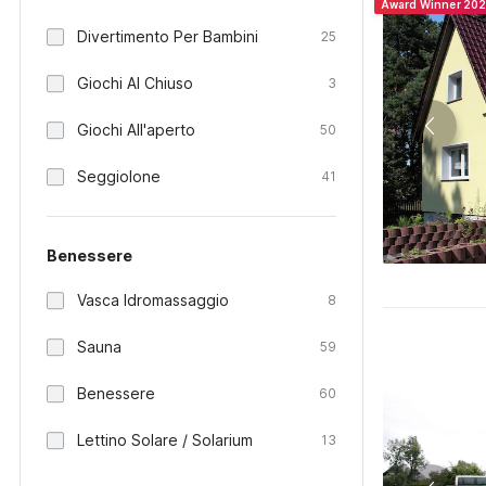
Award Winner 20
Divertimento Per Bambini
25
Giochi Al Chiuso
3
Giochi All'aperto
50
Seggiolone
41
Benessere
Vasca Idromassaggio
8
Sauna
59
Benessere
60
Lettino Solare / Solarium
13