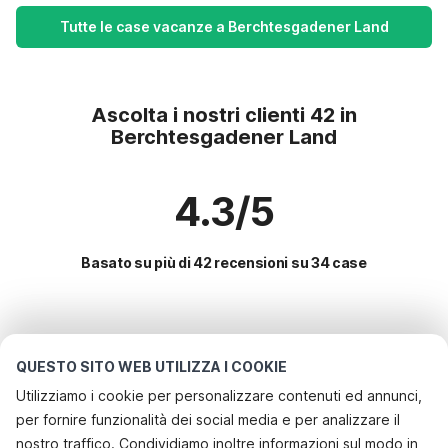
Tutte le case vacanze a Berchtesgadener Land
Ascolta i nostri clienti 42 in
Berchtesgadener Land
4.3/5
Basato su più di 42 recensioni su 34 case
Le destinazioni più popolari per le
vacanze
QUESTO SITO WEB UTILIZZA I COOKIE
Utilizziamo i cookie per personalizzare contenuti ed annunci,
Servizi più popolari per le vacanze in Berchtesgadener
per fornire funzionalità dei social media e per analizzare il
land
nostro traffico. Condividiamo inoltre informazioni sul modo in