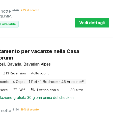
 notte
€
163
20% di sconto
giuntivi
Vedi dettagli
e available
amento per vacanze nella Casa
brunn
ell, Bavaria, Bavarian Alpes
·
(313 Recensioni)
Molto buono
mento
·
4 Ospiti
·
1 Pet
·
1 Bedroom
·
45 Area in m²
sere
Wifi
Lettino con sponde
+ 30 altro
lazione gratuita 30 giorni prima del check-in
 notte
€
156
19% di sconto