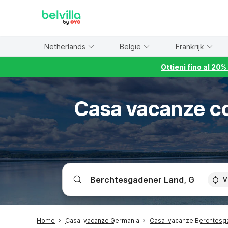
WIZARD MEMBER
Netherlands
België
Frankrijk
Ottieni fino al 20
Casa vacanze c
V
Home
Casa-vacanze Germania
Casa-vacanze Berchtesg