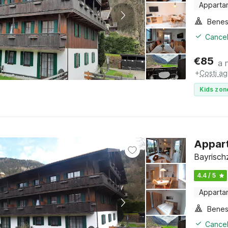
Apparta
Benes
Cancel
€
85
a 
+
Costi ag
Kids zon
Appart
Bayrischz
4.4 / 5
Apparta
Benes
Cancel