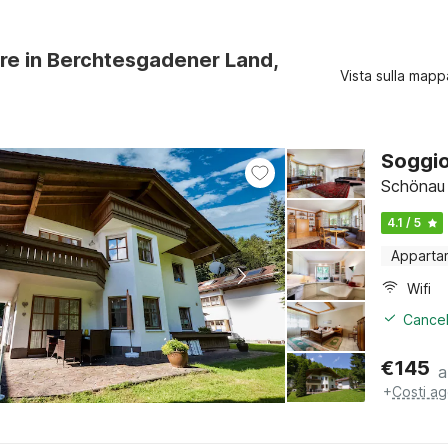
ure in Berchtesgadener Land,
Vista sulla mapp
Soggio
Schönau 
4.1 / 5
Apparta
Wifi
Cancel
€
145
a
+
Costi ag