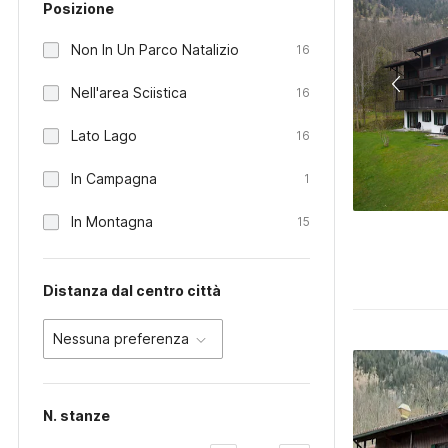
Posizione
Non In Un Parco Natalizio
16
Nell'area Sciistica
16
Lato Lago
16
In Campagna
1
In Montagna
15
Distanza dal centro città
Nessuna preferenza
N. stanze