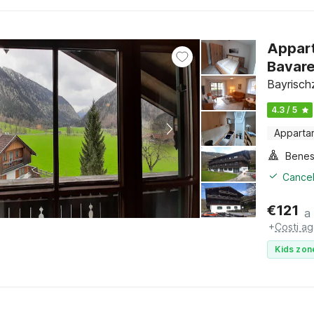
Appart
Bavare
Bayrischz
4.3 / 5
Apparta
Benes
Cancel
€
121
a
+
Costi ag
Kids zon