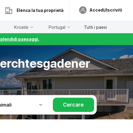
Accedi/Iscriviti
Elenca la tua proprietà
Kroatië
Portugal
Tutti i paesi
splendidi paesaggi.
Berchtesgadener
Cercare
imali