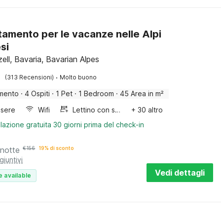
amento per le vacanze nelle Alpi
si
ell, Bavaria, Bavarian Alpes
·
(313 Recensioni)
Molto buono
mento
·
4 Ospiti
·
1 Pet
·
1 Bedroom
·
45 Area in m²
sere
Wifi
Lettino con sponde
+ 30 altro
lazione gratuita 30 giorni prima del check-in
 notte
€
156
19% di sconto
giuntivi
Vedi dettagli
e available