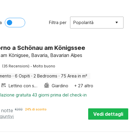
a
Filtra per
Popolarità
rno a Schönau am Königssee
am Königsee, Bavaria, Bavarian Alpes
·
(35 Recensioni)
Molto buono
mento
·
6 Ospiti
·
2 Bedrooms
·
75 Area in m²
Lettino con sponde
Giardino
+ 27 altro
lazione gratuita 43 giorni prima del check-in
 notte
€
202
24% di sconto
Vedi dettagli
giuntivi