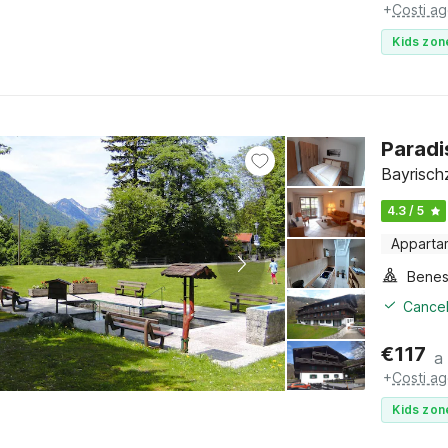
+
Costi ag
Kids zon
Paradi
Bayrischz
4.3 / 5
Apparta
Benes
Cancel
€
117
a
+
Costi ag
Kids zon