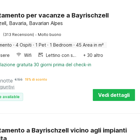
amento per vacanze a Bayrischzell
ell, Bavaria, Bavarian Alpes
·
(313 Recensioni)
Molto buono
mento
·
4 Ospiti
·
1 Pet
·
1 Bedroom
·
45 Area in m²
sere
Wifi
Lettino con sponde
+ 30 altro
lazione gratuita 30 giorni prima del check-in
 notte
€
156
19% di sconto
giuntivi
Vedi dettagli
e available
amento a Bayrischzell vicino agli impianti
ita