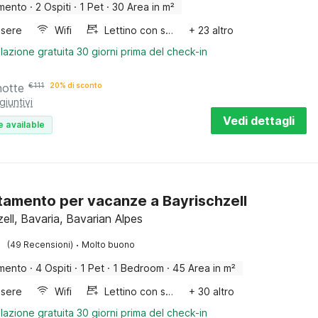
mento
·
2 Ospiti
·
1 Pet
·
30 Area in m²
sere
Wifi
Lettino con sponde
+ 23 altro
lazione gratuita 30 giorni prima del check-in
notte
€
111
20% di sconto
giuntivi
Vedi dettagli
e available
amento per vacanze a Bayrischzell
ell, Bavaria, Bavarian Alpes
·
(49 Recensioni)
Molto buono
mento
·
4 Ospiti
·
1 Pet
·
1 Bedroom
·
45 Area in m²
sere
Wifi
Lettino con sponde
+ 30 altro
lazione gratuita 30 giorni prima del check-in