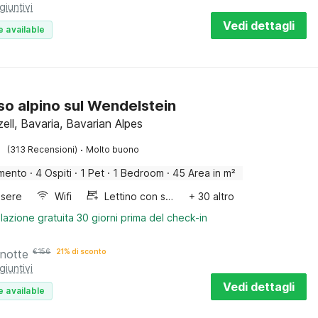
giuntivi
Vedi dettagli
e available
so alpino sul Wendelstein
ell, Bavaria, Bavarian Alpes
·
(313 Recensioni)
Molto buono
mento
·
4 Ospiti
·
1 Pet
·
1 Bedroom
·
45 Area in m²
sere
Wifi
Lettino con sponde
+ 30 altro
lazione gratuita 30 giorni prima del check-in
 notte
€
156
21% di sconto
giuntivi
Vedi dettagli
e available