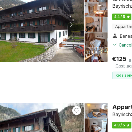
Bayrischz
4.4 / 5
Apparta
Benes
Cancel
€
125
a
+
Costi ag
Kids zon
Appart
Bayrischz
4.3 / 5