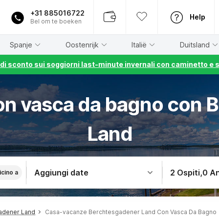
+31 885016722
Help
Bel om te boeken
Spanje
Oostenrijk
Italië
Duitsland
% di sconto sui soggiorni last-minute invernali con caminetto e 
on vasca da bagno con 
Land
Aggiungi date
2 Ospiti
,
0 An
icino a
adener Land
Casa-vacanze Berchtesgadener Land Con Vasca Da Bagno