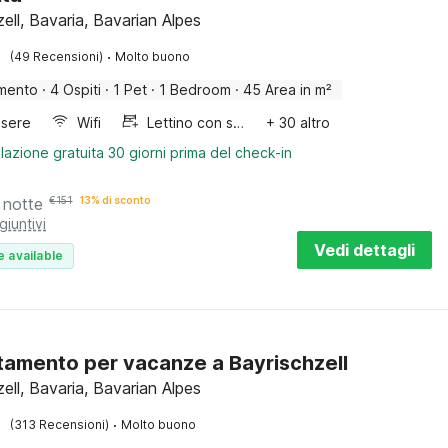
ell, Bavaria, Bavarian Alpes
·
(49 Recensioni)
Molto buono
mento
·
4 Ospiti
·
1 Pet
·
1 Bedroom
·
45 Area in m²
sere
Wifi
Lettino con sponde
+ 30 altro
lazione gratuita 30 giorni prima del check-in
 notte
€
151
13% di sconto
giuntivi
Vedi dettagli
e available
amento per vacanze a Bayrischzell
ell, Bavaria, Bavarian Alpes
·
(313 Recensioni)
Molto buono