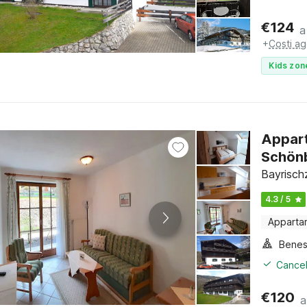
€
124
a
+
Costi ag
Kids zon
Appart
Schön
Bayrischz
4.3 / 5
Apparta
Benes
Cancel
€
120
a