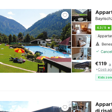
Appart
Bayrischz
4.3 / 5
Apparta
Benes
Cancel
€
119
a
+
Costi ag
Kids zon
Appart
di risal