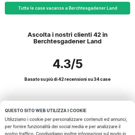
Tutte le case vacanze a Berchtesgadener Land
Ascolta i nostri clienti 42 in
Berchtesgadener Land
4.3/5
Basato su più di 42 recensioni su 34 case
Le destinazioni più popolari per le
vacanze
QUESTO SITO WEB UTILIZZA I COOKIE
Utilizziamo i cookie per personalizzare contenuti ed annunci,
Servizi più popolari per le vacanze in Berchtesgadener
per fornire funzionalità dei social media e per analizzare il
land
nostro traffico. Condividiamo inoltre informazioni sul modo in