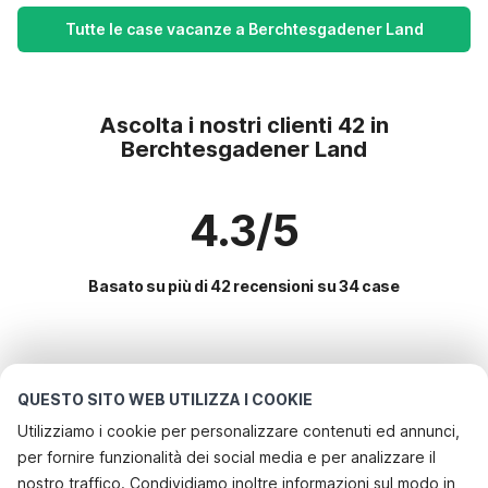
Tutte le case vacanze a Berchtesgadener Land
Ascolta i nostri clienti 42 in
Berchtesgadener Land
4.3/5
Basato su più di 42 recensioni su 34 case
Le destinazioni più popolari per le
vacanze
QUESTO SITO WEB UTILIZZA I COOKIE
Utilizziamo i cookie per personalizzare contenuti ed annunci,
Servizi più popolari per le vacanze in Berchtesgadener
per fornire funzionalità dei social media e per analizzare il
land
nostro traffico. Condividiamo inoltre informazioni sul modo in