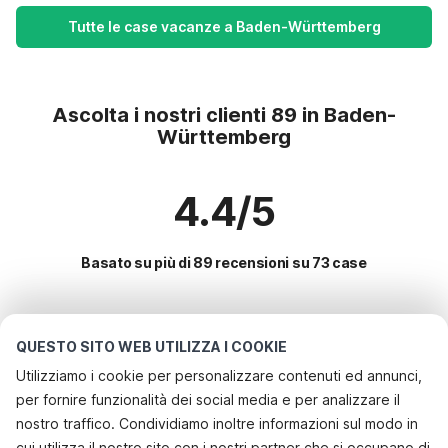
Tutte le case vacanze a Baden-Württemberg
Ascolta i nostri clienti 89 in Baden-
Württemberg
4.4/5
Basato su più di 89 recensioni su 73 case
Le destinazioni più popolari per le
QUESTO SITO WEB UTILIZZA I COOKIE
vacanze
Utilizziamo i cookie per personalizzare contenuti ed annunci,
per fornire funzionalità dei social media e per analizzare il
Servizi più popolari per le vacanze in Baden-württemberg
nostro traffico. Condividiamo inoltre informazioni sul modo in
Appartamenti per vacanze
cui utilizza il nostro sito con i nostri partner che si occupano di