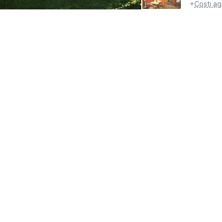
+
Costi ag