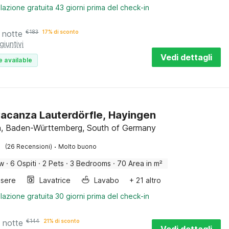
lazione gratuita 43 giorni prima del check-in
 notte
€
183
17% di sconto
giuntivi
Vedi dettagli
e available
acanza Lauterdörfle, Hayingen
, Baden-Württemberg, South of Germany
·
(26 Recensioni)
Molto buono
ow
·
6 Ospiti
·
2 Pets
·
3 Bedrooms
·
70 Area in m²
sere
Lavatrice
Lavabo
+ 21 altro
lazione gratuita 30 giorni prima del check-in
 notte
€
144
21% di sconto