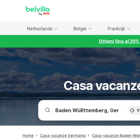
WIZARD MEMBER
Netherlands
België
Frankrijk
Ottieni fino al 20
Casa vacanz
V
Home
Casa-vacanze Germania
Casa-vacanze Baden-Wü