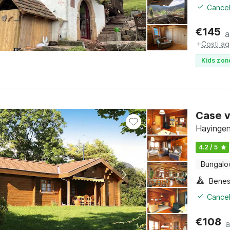
Cancel
€
145
a
+
Costi ag
Kids zon
Case v
Hayingen
4.2 / 5
Bungal
Benes
Cancel
€
108
a