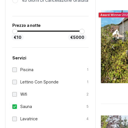
43 Giorni Di Cancellazione Gratuita
Award Winner 20
Prezzo a notte
€10
€5000
Servizi
Piscina
1
Lettino Con Sponde
1
Wifi
2
Sauna
5
Lavatrice
4