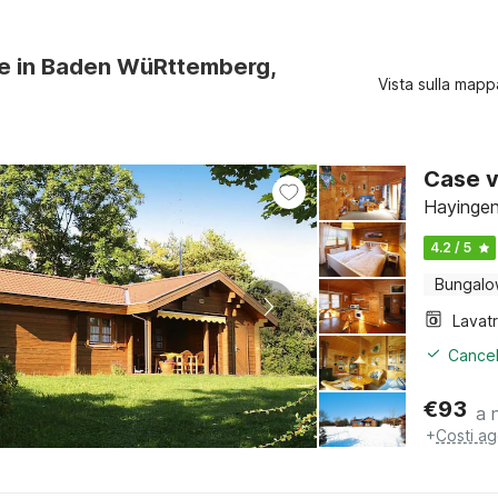
re in Baden WüRttemberg,
Vista sulla mapp
Case v
Hayingen
4.2 / 5
Bungal
Lavat
Cancel
€
93
a 
+
Costi ag