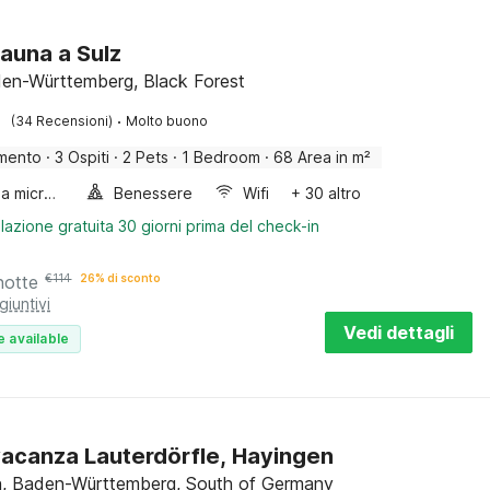
sauna a Sulz
den-Württemberg, Black Forest
·
(34 Recensioni)
Molto buono
mento
·
3 Ospiti
·
2 Pets
·
1 Bedroom
·
68 Area in m²
Forno a microonde combinato
Benessere
Wifi
+ 30 altro
lazione gratuita 30 giorni prima del check-in
notte
€
114
26% di sconto
giuntivi
Vedi dettagli
e available
acanza Lauterdörfle, Hayingen
, Baden-Württemberg, South of Germany