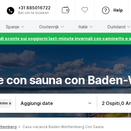
+31 885016722
Help
Bel om te boeken
Spanje
Oostenrijk
Italië
Duitsland
% di sconto sui soggiorni last-minute invernali con caminetto e 
e con sauna con Baden
Aggiungi date
2 Ospiti
,
0 An
icino a
rttemberg
Casa-vacanze Baden-Württemberg Con Sauna