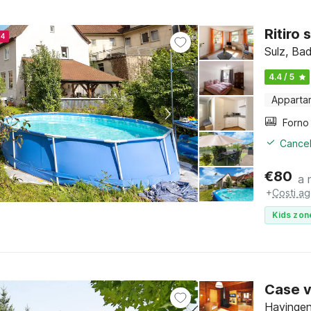
Ritiro 
24
Sulz, Ba
4.4 / 5
Apparta
Cancel
€
80
a 
+
Costi ag
Kids zon
Case v
Hayingen