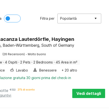
a
Filtra per
Popolarità
acanza Lauterdörfle, Hayingen
, Baden-Württemberg, South of Germany
·
(26 Recensioni)
Molto buono
ow
·
4 Ospiti
·
2 Pets
·
2 Bedrooms
·
45 Area in m²
rice
Lavabo
Benessere
+ 20 altro
lazione gratuita 30 giorni prima del check-in
notte
€
122
21% di sconto
Vedi dettagli
giuntivi