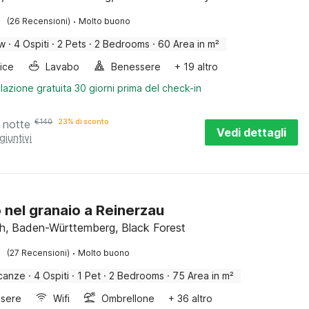
·
(26 Recensioni)
Molto buono
ow
·
4 Ospiti
·
2 Pets
·
2 Bedrooms
·
60 Area in m²
rice
Lavabo
Benessere
+ 19 altro
lazione gratuita 30 giorni prima del check-in
 notte
€
140
23% di sconto
Vedi dettagli
giuntivi
o nel granaio a Reinerzau
ch, Baden-Württemberg, Black Forest
·
(27 Recensioni)
Molto buono
canze
·
4 Ospiti
·
1 Pet
·
2 Bedrooms
·
75 Area in m²
sere
Wifi
Ombrellone
+ 36 altro