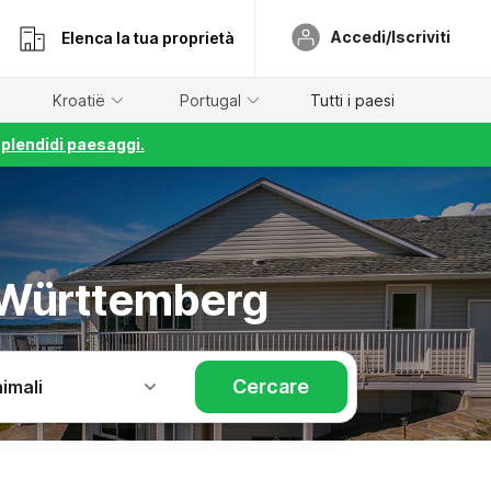
Accedi/Iscriviti
Elenca la tua proprietà
Kroatië
Portugal
Tutti i paesi
splendidi paesaggi.
-Württemberg
Cercare
imali