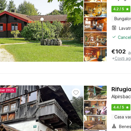
4.2 / 5
Bungal
Lavat
Cancel
€
102
a
+
Costi ag
Rifugi
nner 2025
Alpirsba
4.4 / 5
Casa va
Benes