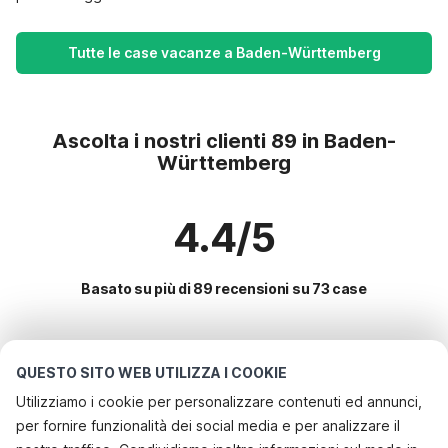
Tutte le case vacanze a Baden-Württemberg
Ascolta i nostri clienti 89 in Baden-
Württemberg
4.4/5
Basato su più di 89 recensioni su 73 case
Le destinazioni più popolari per le
QUESTO SITO WEB UTILIZZA I COOKIE
vacanze
Utilizziamo i cookie per personalizzare contenuti ed annunci,
per fornire funzionalità dei social media e per analizzare il
Servizi più popolari per le vacanze in Baden-württemberg