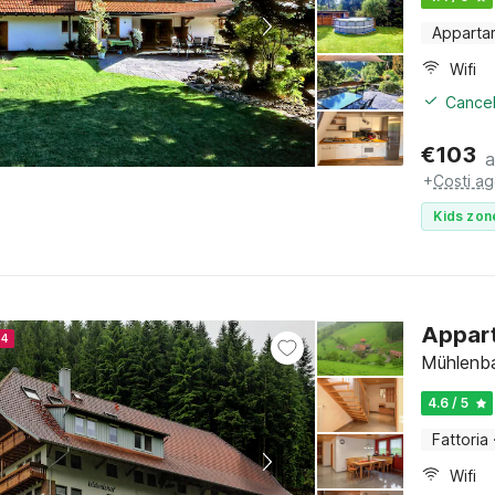
Apparta
Wifi
Cancel
€
103
a
+
Costi ag
Kids zon
Appart
24
Mühlenba
4.6 / 5
Fattoria
Wifi