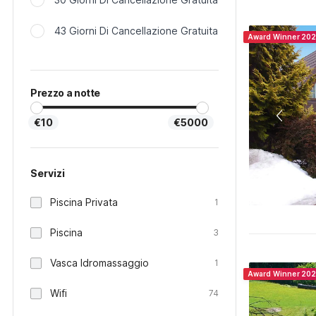
43 Giorni Di Cancellazione Gratuita
Award Winner 20
Prezzo a notte
€10
€5000
Servizi
Piscina Privata
1
Piscina
3
Vasca Idromassaggio
1
Award Winner 20
Wifi
74