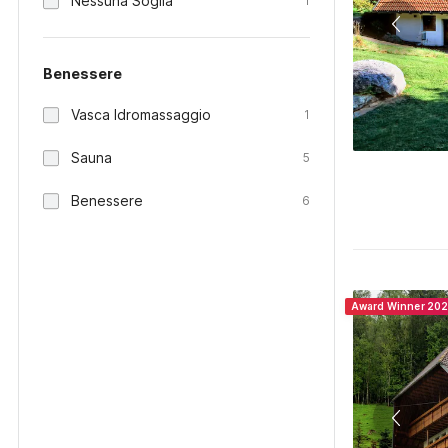
Nessuna Soglia
1
Benessere
Vasca Idromassaggio
1
Sauna
5
Benessere
6
Award Winner 20