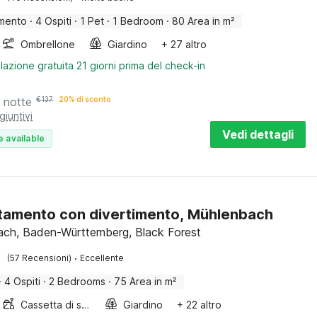
mento
·
4 Ospiti
·
1 Pet
·
1 Bedroom
·
80 Area in m²
Ombrellone
Giardino
+ 27 altro
lazione gratuita 21 giorni prima del check-in
 notte
€
137
20% di sconto
giuntivi
Vedi dettagli
e available
amento con divertimento, Mühlenbach
ch, Baden-Württemberg, Black Forest
·
(57 Recensioni)
Eccellente
·
4 Ospiti
·
2 Bedrooms
·
75 Area in m²
Cassetta di sabbia
Giardino
+ 22 altro