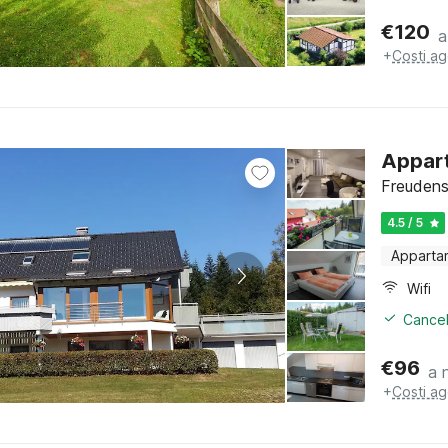
€
120
a
+
Costi ag
Appart
Freudens
4.5 / 5
Apparta
Wifi
Cancel
€
96
a 
+
Costi ag