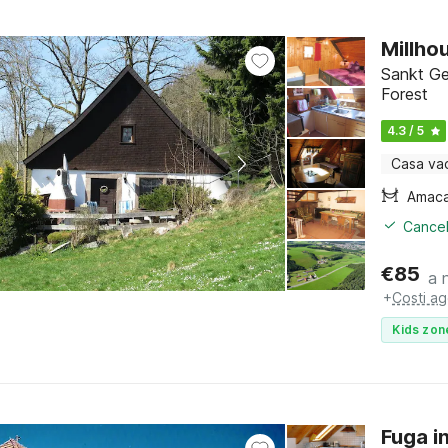
Millho
Sankt Ge
Forest
4.3 / 5
Casa va
Amac
Cancel
€
85
a 
+
Costi ag
Kids zon
Fuga i