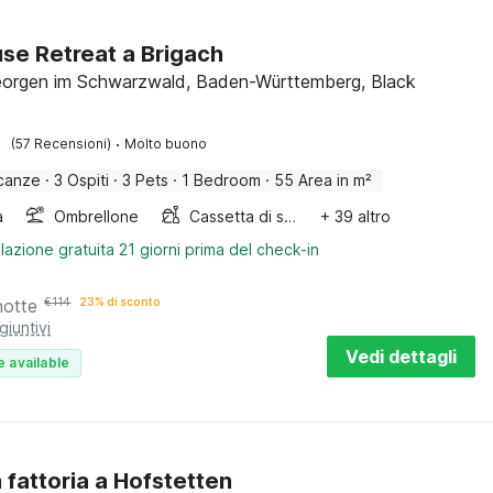
use Retreat a Brigach
orgen im Schwarzwald, Baden-Württemberg, Black
·
(57 Recensioni)
Molto buono
canze
·
3 Ospiti
·
3 Pets
·
1 Bedroom
·
55 Area in m²
a
Ombrellone
Cassetta di sabbia
+ 39 altro
lazione gratuita 21 giorni prima del check-in
notte
€
114
23% di sconto
giuntivi
Vedi dettagli
e available
n fattoria a Hofstetten