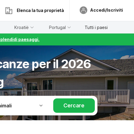
Accedi/Iscriviti
Elenca la tua proprietà
Kroatië
Portugal
Tutti i paesi
splendidi paesaggi.
canze per il 2026
g
Cercare
imali