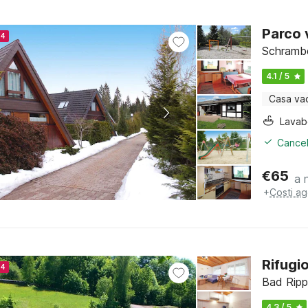
Parco
24
Schrambe
4.1 / 5
Casa va
Lava
Cancel
€
65
a 
+
Costi ag
Rifugio
24
Bad Ripp
4.3 / 5