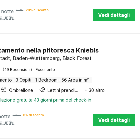
 notte
€
175
28% di sconto
Vedi dettagli
giuntivi
amento nella pittoresca Kniebis
tadt, Baden-Württemberg, Black Forest
·
(49 Recensioni)
Eccellente
mento
·
3 Ospiti
·
1 Bedroom
·
56 Area in m²
Ombrellone
Lettini prendisole
+ 30 altro
lazione gratuita 43 giorni prima del check-in
notte
€
109
8% di sconto
Vedi dettagli
giuntivi