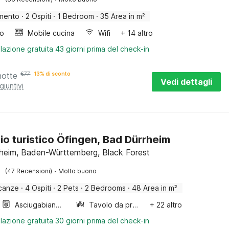
mento
·
2 Ospiti
·
1 Bedroom
·
35 Area in m²
bo
Mobile cucina
Wifi
+ 14 altro
lazione gratuita 43 giorni prima del check-in
notte
€
77
13% di sconto
Vedi dettagli
giuntivi
gio turistico Öfingen, Bad Dürrheim
heim, Baden-Württemberg, Black Forest
·
(47 Recensioni)
Molto buono
canze
·
4 Ospiti
·
2 Pets
·
2 Bedrooms
·
48 Area in m²
Asciugabiancheria
Tavolo da pranzo
+ 22 altro
lazione gratuita 30 giorni prima del check-in