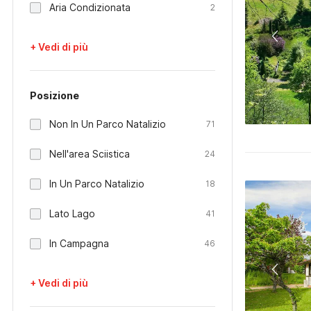
Aria Condizionata
2
+ Vedi di più
Posizione
Non In Un Parco Natalizio
71
Nell'area Sciistica
24
In Un Parco Natalizio
18
Lato Lago
41
In Campagna
46
+ Vedi di più