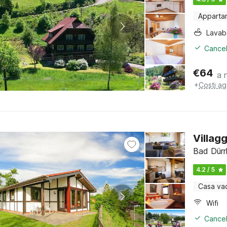
Apparta
Lava
Cancel
€
64
a 
+
Costi ag
Villag
Bad Dürr
4.2 / 5
Casa va
Wifi
Cancel