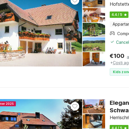
Hofstett
4.4 / 5
Apparta
Cancel
€
100
+
Costi ag
Kids zon
Elegan
nner 2025
Schwa
Herrisch
4.4 / 5