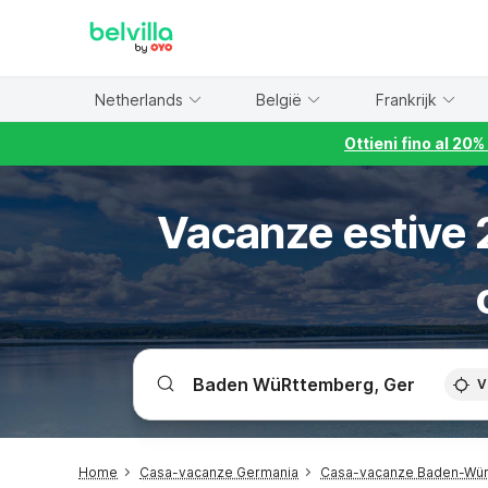
WIZARD MEMBER
Netherlands
België
Frankrijk
Ottieni fino al 20
Vacanze estive 2
V
Home
Casa-vacanze Germania
Casa-vacanze Baden-Wü