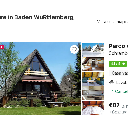
ure in Baden WüRttemberg,
Vista sulla mapp
Parco
24
Schrambe
4.1 / 5
Casa va
Lava
Cancel
€
87
a 
+
Costi ag