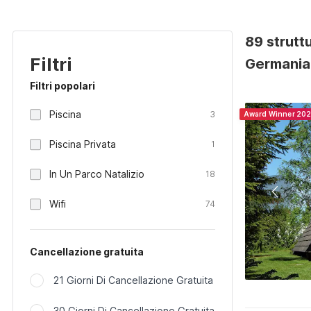
89 strutt
Filtri
Germania
Filtri popolari
Piscina
3
Award Winner 20
Piscina Privata
1
In Un Parco Natalizio
18
Wifi
74
Cancellazione gratuita
21 Giorni Di Cancellazione Gratuita
30 Giorni Di Cancellazione Gratuita