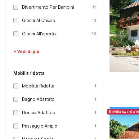
Divertimento Per Bambini
32
Giochi Al Chiuso
13
Giochi All'aperto
33
+ Vedi di più
Mobilit ridotta
Mobilità Ridotta
1
Bagno Adattato
1
Doccia Adattata
Belvilla Award Wi
1
Passaggio Ampio
1