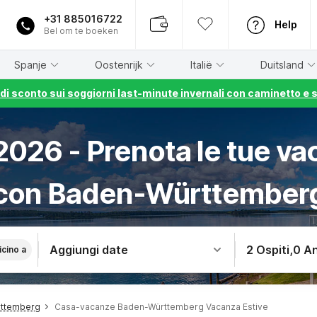
+31 885016722
Help
Bel om te boeken
Spanje
Oostenrijk
Italië
Duitsland
% di sconto sui soggiorni last-minute invernali con caminetto e 
026 - Prenota le tue va
con Baden-Württember
Aggiungi date
2 Ospiti
,
0 An
icino a
rttemberg
Casa-vacanze Baden-Württemberg Vacanza Estive