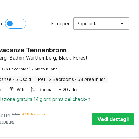
a
Filtra per
Popolarità
 vacanze Tennenbronn
rg, Baden-Württemberg, Black Forest
·
(76 Recensioni)
Molto buono
canze
·
5 Ospiti
·
1 Pet
·
2 Bedrooms
·
68 Area in m²
bo
Wifi
doccia
+ 20 altro
lazione gratuita 14 giorni prima del check-in
notte
€
154
42% di sconto
Vedi dettagli
giuntivi