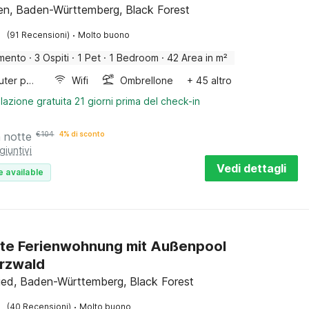
en, Baden-Württemberg, Black Forest
·
(91 Recensioni)
Molto buono
mento
·
3 Ospiti
·
1 Pet
·
1 Bedroom
·
42 Area in m²
Computer per giochi
Wifi
Ombrellone
+ 45 altro
lazione gratuita 21 giorni prima del check-in
a notte
€
104
4% di sconto
giuntivi
Vedi dettagli
e available
te Ferienwohnung mit Außenpool
rzwald
ried, Baden-Württemberg, Black Forest
·
(40 Recensioni)
Molto buono