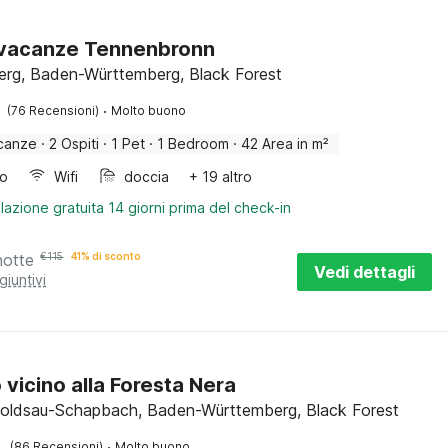
 vacanze Tennenbronn
rg, Baden-Württemberg, Black Forest
·
(76 Recensioni)
Molto buono
canze
·
2 Ospiti
·
1 Pet
·
1 Bedroom
·
42 Area in m²
bo
Wifi
doccia
+ 19 altro
lazione gratuita 14 giorni prima del check-in
notte
€
115
41% di sconto
Vedi dettagli
giuntivi
 vicino alla Foresta Nera
oldsau-Schapbach, Baden-Württemberg, Black Forest
·
(86 Recensioni)
Molto buono