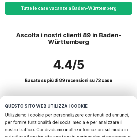
Tutte le case vacanze a Baden-Württemberg
Ascolta i nostri clienti 89 in Baden-
Württemberg
4.4/5
Basato su più di 89 recensioni su 73 case
Le destinazioni più popolari per le
QUESTO SITO WEB UTILIZZA I COOKIE
vacanze
Utilizziamo i cookie per personalizzare contenuti ed annunci,
per fornire funzionalità dei social media e per analizzare il
Servizi più popolari per le vacanze in Baden-württemberg
nostro traffico. Condividiamo inoltre informazioni sul modo in
Appartamenti per vacanze
cui utilizza il nostro sito con i nostri partner che si occupano di