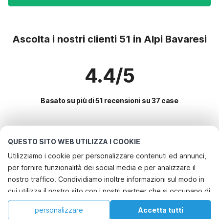
Ascolta i nostri clienti 51 in Alpi Bavaresi
4.4/5
Basato su più di 51 recensioni su 37 case
Le destinazioni più popolari per le
QUESTO SITO WEB UTILIZZA I COOKIE
vacanze
Utilizziamo i cookie per personalizzare contenuti ed annunci,
per fornire funzionalità dei social media e per analizzare il
Servizi più popolari per le vacanze in Alpi bavaresi
nostro traffico. Condividiamo inoltre informazioni sul modo in
Casa vacanze in un'area sciistica
cui utilizza il nostro sito con i nostri partner che si occupano di
Le migliori regioni con i migliori servizi per le vacanze
Casa vacanze sul lago
analisi dei dati web, pubblicità e social media, i quali
Casa vacanze a misura di bambino mecklenburgo-pomerania
personalizzare
Accetta tutti
Città con i migliori servizi per le vacanze
potrebbero combinarle con altre informazioni che ha fornito
Casa vacanze con giardino