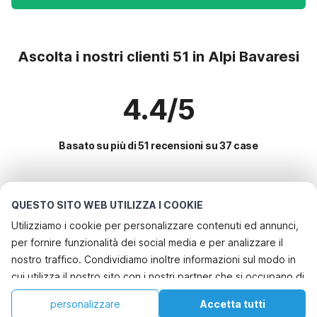
Ascolta i nostri clienti 51 in Alpi Bavaresi
4.4/5
Basato su più di 51 recensioni su 37 case
Le destinazioni più popolari per le
QUESTO SITO WEB UTILIZZA I COOKIE
vacanze
Utilizziamo i cookie per personalizzare contenuti ed annunci,
per fornire funzionalità dei social media e per analizzare il
Servizi più popolari per le vacanze in Alpi bavaresi
nostro traffico. Condividiamo inoltre informazioni sul modo in
Casa vacanze in un'area sciistica
cui utilizza il nostro sito con i nostri partner che si occupano di
Le migliori regioni con i migliori servizi per le vacanze
Casa vacanze sul lago
analisi dei dati web, pubblicità e social media, i quali
Casa vacanze a misura di bambino mecklenburgo-pomerania
personalizzare
Accetta tutti
Città con i migliori servizi per le vacanze
potrebbero combinarle con altre informazioni che ha fornito
Casa vacanze con giardino