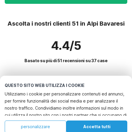
Ascolta i nostri clienti 51 in Alpi Bavaresi
4.4/5
Basato su più di 51 recensioni su 37 case
Le destinazioni più popolari per le
QUESTO SITO WEB UTILIZZA I COOKIE
vacanze
Utilizziamo i cookie per personalizzare contenuti ed annunci,
per fornire funzionalità dei social media e per analizzare il
Servizi più popolari per le vacanze in Alpi bavaresi
nostro traffico. Condividiamo inoltre informazioni sul modo in
Casa vacanze in un'area sciistica
cui utilizza il nostro sito con i nostri partner che si occupano di
Le migliori regioni con i migliori servizi per le vacanze
Casa vacanze sul lago
analisi dei dati web, pubblicità e social media, i quali
Casa vacanze a misura di bambino mecklenburgo-pomerania
personalizzare
Accetta tutti
Città con i migliori servizi per le vacanze
potrebbero combinarle con altre informazioni che ha fornito
Casa vacanze con giardino