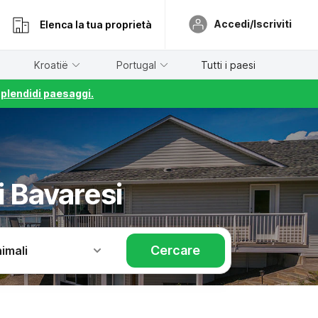
Accedi/Iscriviti
Elenca la tua proprietà
Kroatië
Portugal
Tutti i paesi
splendidi paesaggi.
 Bavaresi
Cercare
imali