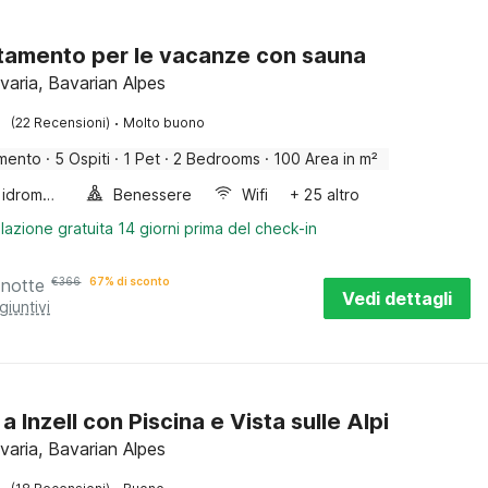
amento per le vacanze con sauna
avaria, Bavarian Alpes
·
(22 Recensioni)
Molto buono
mento
·
5 Ospiti
·
1 Pet
·
2 Bedrooms
·
100 Area in m²
Vasca idromassaggio
Benessere
Wifi
+ 25 altro
lazione gratuita 14 giorni prima del check-in
 notte
€
366
67% di sconto
Vedi dettagli
giuntivi
a Inzell con Piscina e Vista sulle Alpi
avaria, Bavarian Alpes