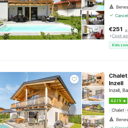
Benes
Cancel
€
251
a
+
Costi ag
Kids zon
Chalet
Inzell
Inzell, B
4.2 / 5
Chalet
·
Benes