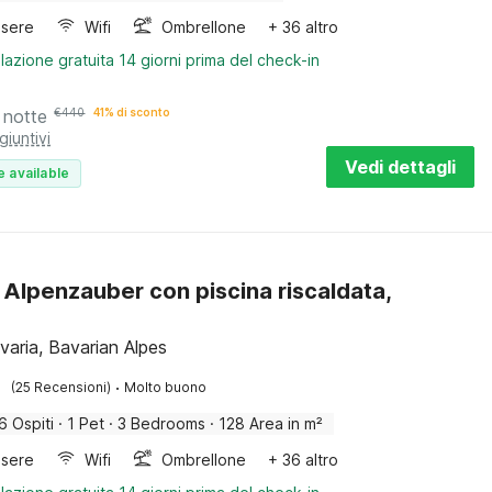
sere
Wifi
Ombrellone
+ 36 altro
lazione gratuita 14 giorni prima del check-in
 notte
€
440
41% di sconto
giuntivi
Vedi dettagli
e available
 Alpenzauber con piscina riscaldata,
avaria, Bavarian Alpes
·
(25 Recensioni)
Molto buono
6 Ospiti
·
1 Pet
·
3 Bedrooms
·
128 Area in m²
sere
Wifi
Ombrellone
+ 36 altro