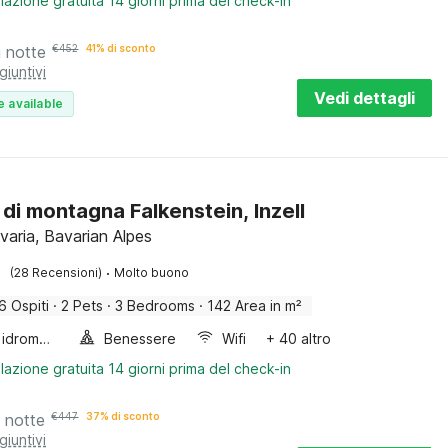
lazione gratuita 14 giorni prima del check-in
a notte
€
452
41% di sconto
giuntivi
Vedi dettagli
e available
 di montagna Falkenstein, Inzell
avaria, Bavarian Alpes
·
(28 Recensioni)
Molto buono
6 Ospiti
·
2 Pets
·
3 Bedrooms
·
142 Area in m²
Vasca idromassaggio
Benessere
Wifi
+ 40 altro
lazione gratuita 14 giorni prima del check-in
 notte
€
447
37% di sconto
giuntivi