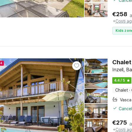
Cancel
€
258
+
Costi ag
Kids zon
Chalet
24
Inzell, B
4.4 / 5
Chalet
·
Cancel
€
275
a
+
Costi ag