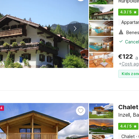
Ruhpoldi
4.3 / 5
Apparta
Benes
Cancel
€
122
a
+
Costi ag
Kids zon
Chalet
24
Inzell, B
4.4 / 5
Chalet
·