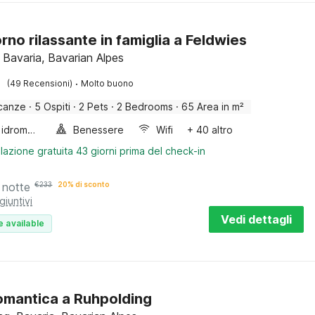
rno rilassante in famiglia a Feldwies
 Bavaria, Bavarian Alpes
·
(49 Recensioni)
Molto buono
canze
·
5 Ospiti
·
2 Pets
·
2 Bedrooms
·
65 Area in m²
Vasca idromassaggio
Benessere
Wifi
+ 40 altro
lazione gratuita 43 giorni prima del check-in
 notte
€
233
20% di sconto
giuntivi
Vedi dettagli
e available
omantica a Ruhpolding