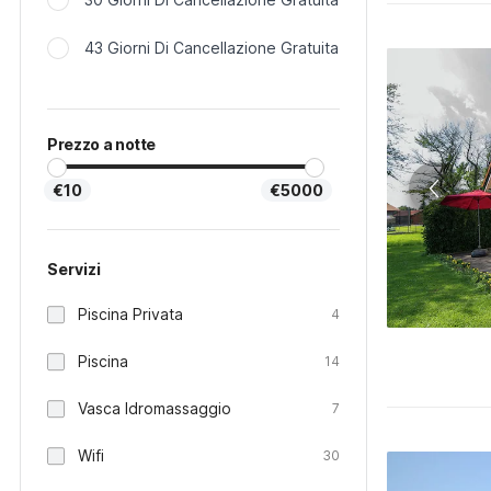
43 Giorni Di Cancellazione Gratuita
Prezzo a notte
€10
€5000
Servizi
Piscina Privata
4
Piscina
14
Vasca Idromassaggio
7
Wifi
30