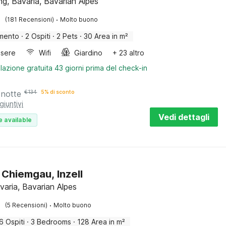
ng, Bavaria, Bavarian Alpes
·
(181 Recensioni)
Molto buono
mento
·
2 Ospiti
·
2 Pets
·
30 Area in m²
sere
Wifi
Giardino
+ 23 altro
lazione gratuita 43 giorni prima del check-in
 notte
€
134
5% di sconto
giuntivi
Vedi dettagli
e available
 Chiemgau, Inzell
avaria, Bavarian Alpes
·
(5 Recensioni)
Molto buono
6 Ospiti
·
3 Bedrooms
·
128 Area in m²