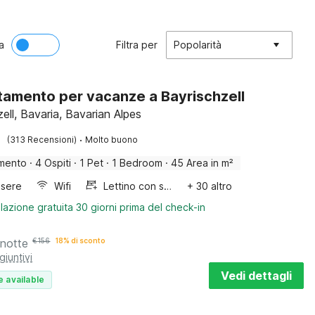
a
Filtra per
Popolarità
amento per vacanze a Bayrischzell
ell, Bavaria, Bavarian Alpes
·
(313 Recensioni)
Molto buono
mento
·
4 Ospiti
·
1 Pet
·
1 Bedroom
·
45 Area in m²
sere
Wifi
Lettino con sponde
+ 30 altro
lazione gratuita 30 giorni prima del check-in
 notte
€
156
18% di sconto
giuntivi
Vedi dettagli
e available