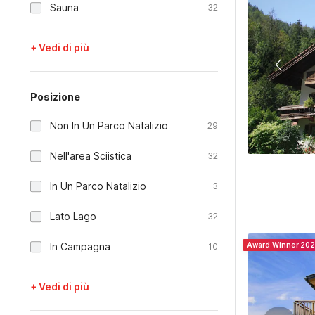
Sauna
32
+ Vedi di più
Posizione
Non In Un Parco Natalizio
29
Nell'area Sciistica
32
In Un Parco Natalizio
3
Lato Lago
32
In Campagna
Award Winner 20
10
+ Vedi di più