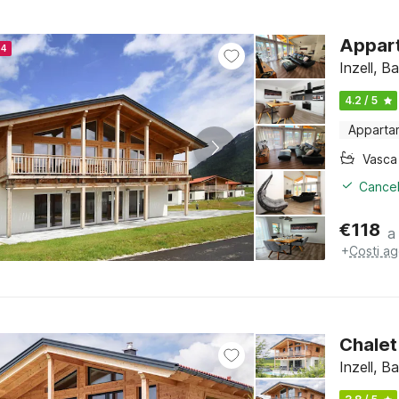
Appart
24
Inzell, B
4.2 / 5
Apparta
Cancel
€
118
a
+
Costi ag
Chalet 
Inzell, B