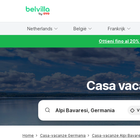
WIZARD MEMBER
Netherlands
België
Frankrijk
Ottieni fino al 20
Casa vac
V
Home
Casa-vacanze Germania
Casa-vacanze Alpi Bavare