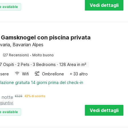
Vedi dettagli
e available
 Gamsknogel con piscina privata
avaria, Bavarian Alpes
·
(27 Recensioni)
Molto buono
7 Ospiti
·
2 Pets
·
3 Bedrooms
·
128 Area in m²
sere
Wifi
Ombrellone
+ 33 altro
lazione gratuita 14 giorni prima del check-in
a notte
€
529
43% di sconto
giuntivi
Vedi dettagli
e available