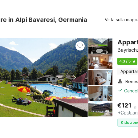
ure in Alpi Bavaresi, Germania
Vista sulla mapp
Appart
Bayrischz
4.3 / 5
Apparta
Benes
Cancel
€
121
a
+
Costi ag
Kids zon