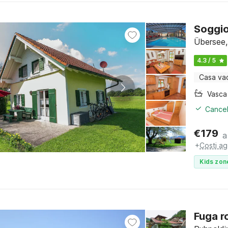
Soggio
Übersee,
4.3 / 5
Casa va
Cancel
€
179
a
+
Costi ag
Kids zon
Fuga r