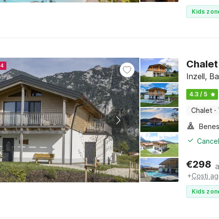
Kids zon
Chalet
24
Inzell, B
4.3 / 5
Chalet
·
Benes
Cancel
€
298
+
Costi ag
Kids zon