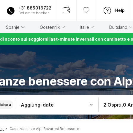
+31 885016722
Help
Bel om te boeken
Spanje
Oostenrijk
Italië
Duitsland
% di sconto sui soggiorni last-minute invernali con caminetto e 
anze benessere con Alpi
Aggiungi date
2 Ospiti
,
0 An
icino a
si
Casa-vacanze Alpi Bavaresi Benessere