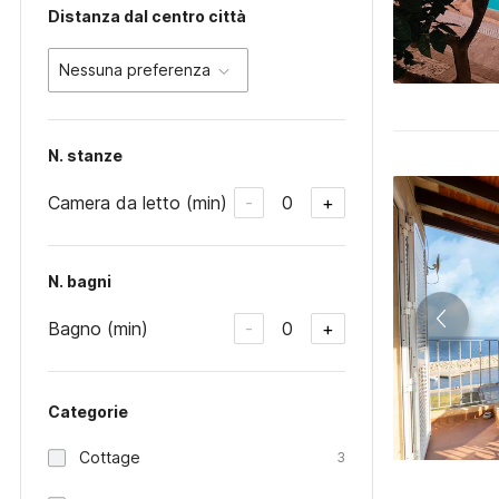
Distanza dal centro città
Nessuna preferenza
N. stanze
Camera da letto (min)
0
-
+
N. bagni
Bagno (min)
0
-
+
Categorie
Cottage
3