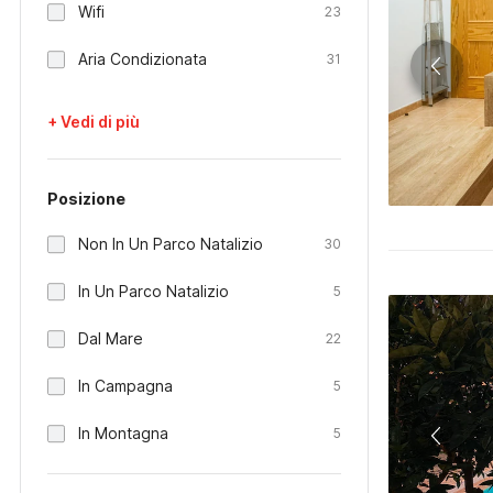
Wifi
23
Aria Condizionata
31
+ Vedi di più
Posizione
Non In Un Parco Natalizio
30
In Un Parco Natalizio
5
Dal Mare
22
In Campagna
5
In Montagna
5