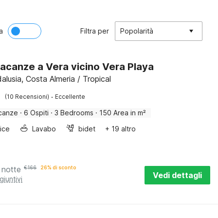
a
Filtra per
Popolarità
acanze a Vera vicino Vera Playa
alusia, Costa Almeria / Tropical
·
(10 Recensioni)
Eccellente
canze
·
6 Ospiti
·
3 Bedrooms
·
150 Area in m²
rice
Lavabo
bidet
+ 19 altro
 notte
€
166
26% di sconto
Vedi dettagli
giuntivi