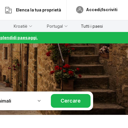
Accedi/Iscriviti
Elenca la tua proprietà
Kroatië
Portugal
Tutti i paesi
splendidi paesaggi.
Cercare
imali