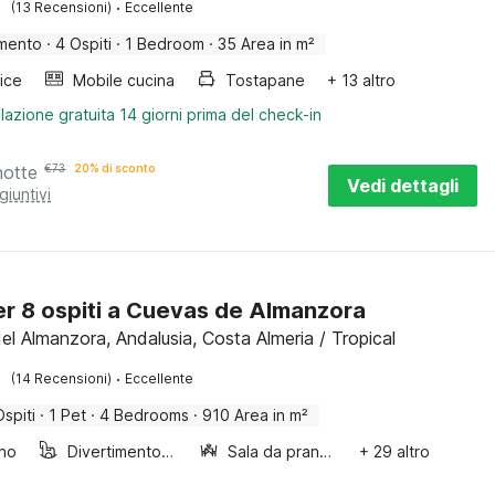
·
(13 Recensioni)
Eccellente
mento
·
4 Ospiti
·
1 Bedroom
·
35 Area in m²
rice
Mobile cucina
Tostapane
+ 13 altro
lazione gratuita 14 giorni prima del check-in
notte
€
73
20% di sconto
Vedi dettagli
giuntivi
per 8 ospiti a Cuevas de Almanzora
el Almanzora, Andalusia, Costa Almeria / Tropical
·
(14 Recensioni)
Eccellente
Ospiti
·
1 Pet
·
4 Bedrooms
·
910 Area in m²
ino
Divertimento per bambini
Sala da pranzo
+ 29 altro