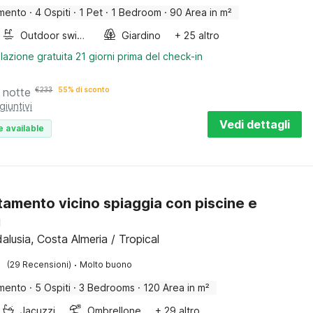
mento
·
4 Ospiti
·
1 Pet
·
1 Bedroom
·
90 Area in m²
Outdoor swimming pool
Giardino
+ 25 altro
lazione gratuita 21 giorni prima del check-in
 notte
€
233
55% di sconto
giuntivi
Vedi dettagli
e available
amento vicino spiaggia con piscine e
i
alusia, Costa Almeria / Tropical
·
(29 Recensioni)
Molto buono
mento
·
5 Ospiti
·
3 Bedrooms
·
120 Area in m²
Jacuzzi
Ombrellone
+ 29 altro