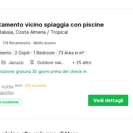
amento vicino spiaggia con piscine
alusia, Costa Almeria / Tropical
·
(19 Recensioni)
Molto buono
mento
·
2 Ospiti
·
1 Bedroom
·
73 Area in m²
Jacuzzi
Outdoor swimming pool
+ 25 altro
lazione gratuita 30 giorni prima del check-in
 notte
€
141
22% di sconto
giuntivi
Vedi dettagli
e available