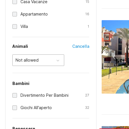
Casa Vacanze
15
Appartamento
16
Villa
1
Animali
Cancella
Not allowed
Bambini
Divertimento Per Bambini
27
Giochi All'aperto
32
Benessere