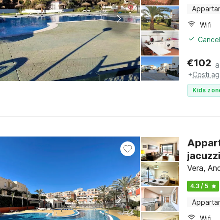
Apparta
Wifi
Cancel
€
102
a
+
Costi ag
Kids zon
Appart
jacuzz
Vera, And
4.3 / 5
Apparta
Wifi