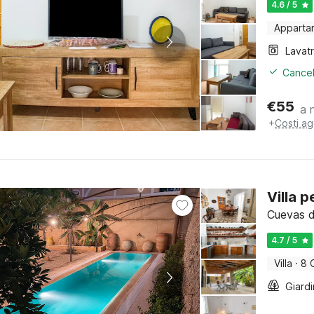
4.6 / 5
Apparta
Lavat
Cancel
€
55
a 
+
Costi ag
Villa 
Cuevas d
4.7 / 5
Villa
·
8 
Giard