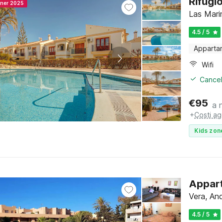
Rifugi
nner 2025
Las Marin
4.5 / 5
Apparta
Wifi
Cancel
€
95
a 
+
Costi ag
Kids zon
Appart
Vera, And
4.5 / 5