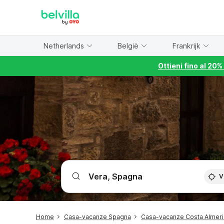
WIZARD MEMBER
Netherlands
België
Frankrijk
Ottieni fino al 20
V
Home
Casa-vacanze Spagna
Casa-vacanze Costa Almeria