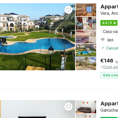
Appart
Vera, And
4.4 / 5
Casa va
Wifi
Cancel
€
146
a
+
Costi ag
Kids zon
Appart
Garrucha,