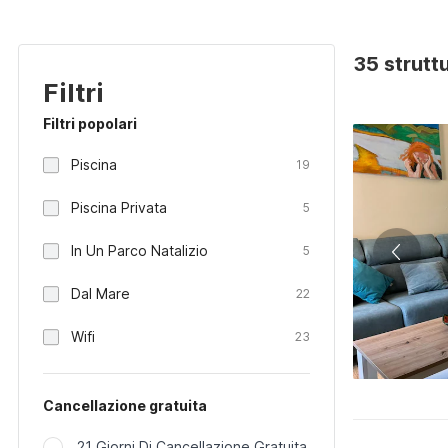
35 strutt
Filtri
Filtri popolari
Piscina
19
Piscina Privata
5
In Un Parco Natalizio
5
Dal Mare
22
Wifi
23
Cancellazione gratuita
21 Giorni Di Cancellazione Gratuita