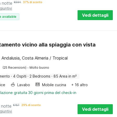
a notte
€
594
37% di sconto
giuntivi
Vedi dettagli
e available
amento vicino alla spiaggia con vista
s, Andalusia, Costa Almeria / Tropical
·
(25 Recensioni)
Molto buono
mento
·
4 Ospiti
·
2 Bedrooms
·
85 Area in m²
rice
Lavabo
Mobile cucina
+ 16 altro
lazione gratuita 30 giorni prima del check-in
 notte
€
157
29% di sconto
Vedi dettagli
giuntivi