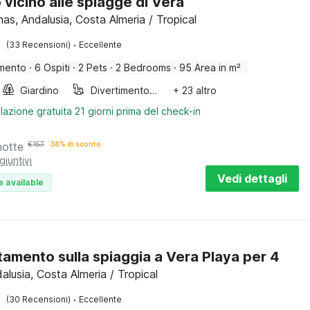
o vicino alle spiagge di Vera
as, Andalusia, Costa Almeria / Tropical
·
(33 Recensioni)
Eccellente
mento
·
6 Ospiti
·
2 Pets
·
2 Bedrooms
·
95 Area in m²
Giardino
Divertimento per bambini
+ 23 altro
lazione gratuita 21 giorni prima del check-in
notte
€
157
38% di sconto
giuntivi
Vedi dettagli
e available
amento sulla spiaggia a Vera Playa per 4
alusia, Costa Almeria / Tropical
·
(30 Recensioni)
Eccellente