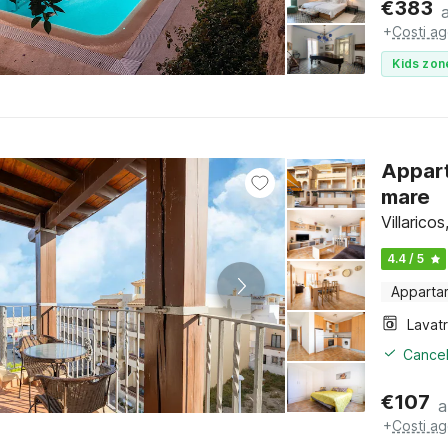
€
383
+
Costi ag
Kids zon
Appart
mare
Villarico
4.4 / 5
Apparta
Lavat
Cancel
€
107
a
+
Costi ag