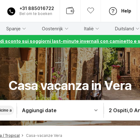
+31 885016722
Help
Bel om te boeken
Spanje
Oostenrijk
Italië
Duitsland
% di sconto sui soggiorni last-minute invernali con caminetto e 
Casa vacanza in Vera
Aggiungi date
2 Ospiti
,
0 An
icino a
 / Tropical
Casa-vacanze Vera