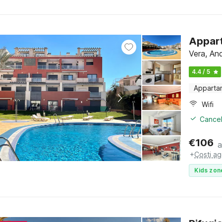
Appart
Vera, And
4.4 / 5
Apparta
Wifi
Cancel
€
106
a
+
Costi ag
Kids zon