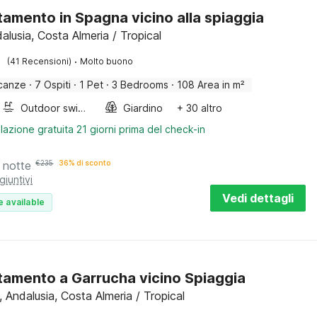
amento in Spagna vicino alla spiaggia
alusia, Costa Almeria / Tropical
·
(41 Recensioni)
Molto buono
canze
·
7 Ospiti
·
1 Pet
·
3 Bedrooms
·
108 Area in m²
Outdoor swimming pool
Giardino
+ 30 altro
lazione gratuita 21 giorni prima del check-in
 notte
€
235
36% di sconto
giuntivi
Vedi dettagli
e available
amento a Garrucha vicino Spiaggia
 Andalusia, Costa Almeria / Tropical