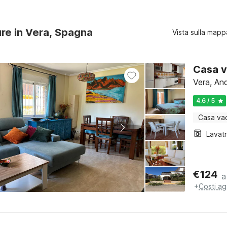
ure in Vera, Spagna
Vista sulla mapp
Casa v
Vera, And
4.6 / 5
Casa va
Lavat
€
124
a
+
Costi ag