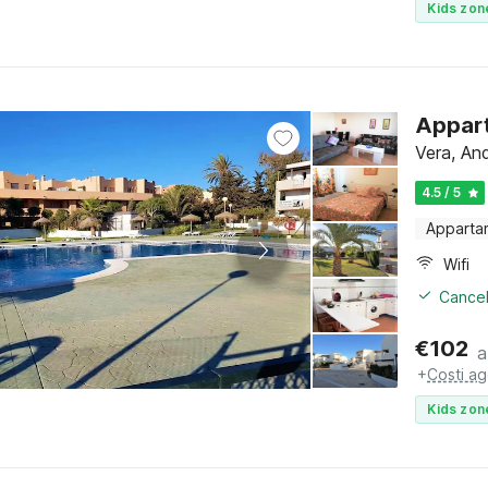
Kids zon
Appart
Vera, And
4.5 / 5
Apparta
Wifi
Cancel
€
102
a
+
Costi ag
Kids zon