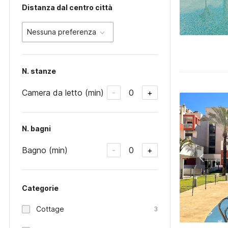
Distanza dal centro città
Nessuna preferenza
N. stanze
Camera da letto (min)
0
-
+
N. bagni
Bagno (min)
0
-
+
Categorie
Cottage
3