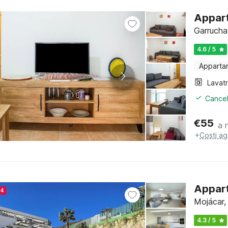
Appart
Garrucha,
4.6 / 5
Apparta
Lavat
Cancel
€
55
a 
+
Costi ag
Appart
24
Mojácar, 
4.3 / 5