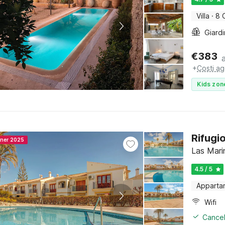
Villa
·
8 
Giard
€
383
+
Costi ag
Kids zon
Rifugi
nner 2025
Las Marin
4.5 / 5
Apparta
Wifi
Cancel