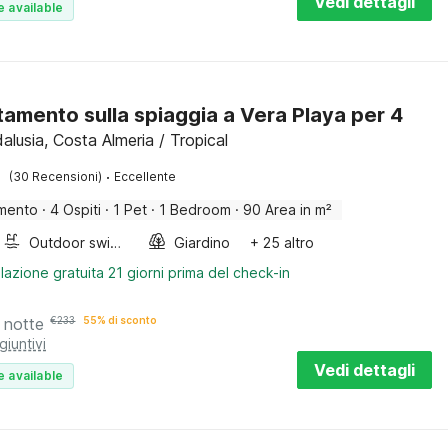
Vedi dettagli
e available
amento sulla spiaggia a Vera Playa per 4
alusia, Costa Almeria / Tropical
·
(30 Recensioni)
Eccellente
mento
·
4 Ospiti
·
1 Pet
·
1 Bedroom
·
90 Area in m²
Outdoor swimming pool
Giardino
+ 25 altro
lazione gratuita 21 giorni prima del check-in
 notte
€
233
55% di sconto
giuntivi
Vedi dettagli
e available