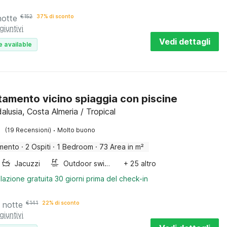
notte
€
152
37% di sconto
giuntivi
Vedi dettagli
e available
amento vicino spiaggia con piscine
alusia, Costa Almeria / Tropical
·
(19 Recensioni)
Molto buono
mento
·
2 Ospiti
·
1 Bedroom
·
73 Area in m²
Jacuzzi
Outdoor swimming pool
+ 25 altro
lazione gratuita 30 giorni prima del check-in
 notte
€
141
22% di sconto
giuntivi