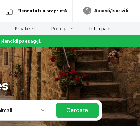
Accedi/Iscriviti
Elenca la tua proprietà
Kroatië
Portugal
Tutti i paesi
splendidi paesaggi.
es
Cercare
imali