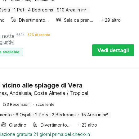
Ospiti
·
1 Pet
·
4 Bedrooms
·
910 Area in m²
ino
Divertimento per bambini
Sala da pranzo
+ 29 altro
a notte
€
594
37% di sconto
giuntivi
Vedi dettagli
e available
o vicino alle spiagge di Vera
as, Andalusia, Costa Almeria / Tropical
·
(33 Recensioni)
Eccellente
mento
·
6 Ospiti
·
2 Pets
·
2 Bedrooms
·
95 Area in m²
Giardino
Divertimento per bambini
+ 23 altro
lazione gratuita 21 giorni prima del check-in