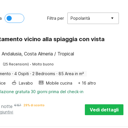
a
Filtra per
Popolarità
amento vicino alla spiaggia con vista
s, Andalusia, Costa Almeria / Tropical
·
(25 Recensioni)
Molto buono
mento
·
4 Ospiti
·
2 Bedrooms
·
85 Area in m²
rice
Lavabo
Mobile cucina
+ 16 altro
lazione gratuita 30 giorni prima del check-in
 notte
€
157
29% di sconto
Vedi dettagli
giuntivi