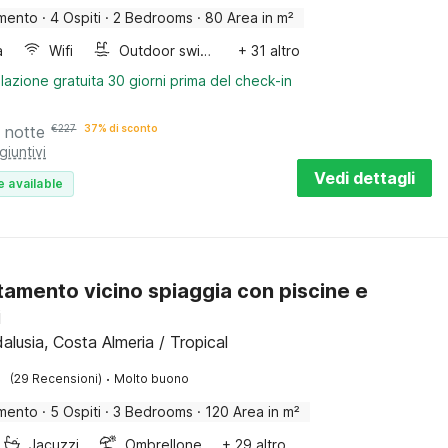
mento
·
4 Ospiti
·
2 Bedrooms
·
80 Area in m²
a
Wifi
Outdoor swimming pool
+ 31 altro
lazione gratuita 30 giorni prima del check-in
 notte
€
227
37% di sconto
giuntivi
Vedi dettagli
e available
amento vicino spiaggia con piscine e
i
alusia, Costa Almeria / Tropical
·
(29 Recensioni)
Molto buono
mento
·
5 Ospiti
·
3 Bedrooms
·
120 Area in m²
Jacuzzi
Ombrellone
+ 29 altro