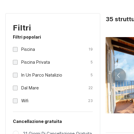
35 strutt
Filtri
Filtri popolari
Piscina
19
Piscina Privata
5
In Un Parco Natalizio
5
Dal Mare
22
Wifi
23
Cancellazione gratuita
21 Giorni Di Cancellazione Gratuita