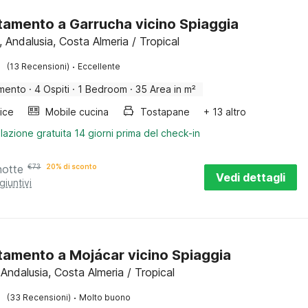
amento a Garrucha vicino Spiaggia
 Andalusia, Costa Almeria / Tropical
·
(13 Recensioni)
Eccellente
mento
·
4 Ospiti
·
1 Bedroom
·
35 Area in m²
rice
Mobile cucina
Tostapane
+ 13 altro
lazione gratuita 14 giorni prima del check-in
notte
€
73
20% di sconto
Vedi dettagli
giuntivi
amento a Mojácar vicino Spiaggia
Andalusia, Costa Almeria / Tropical
·
(33 Recensioni)
Molto buono