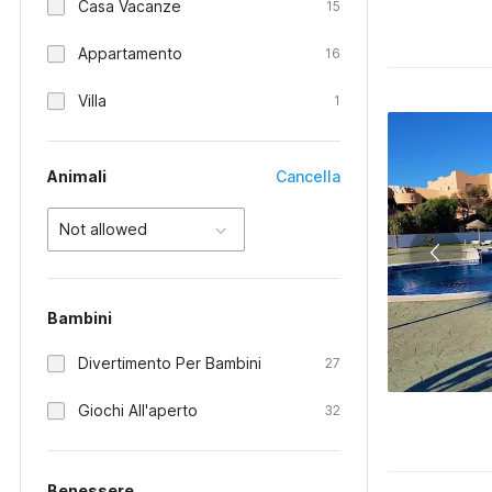
Casa Vacanze
15
Appartamento
16
Villa
1
Animali
Cancella
Not allowed
Bambini
Divertimento Per Bambini
27
Giochi All'aperto
32
Benessere