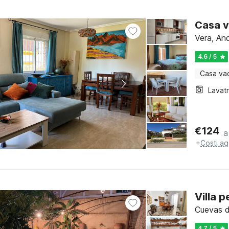
Casa v
Vera, And
4.6 / 5
Casa va
Lavat
€
124
a
+
Costi ag
Villa 
Cuevas d
4.7 / 5