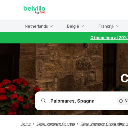
WIZARD MEMBER
Netherlands
België
Frankrijk
Ottieni fino al 20
C
V
Home
Casa-vacanze Spagna
Casa-vacanze Costa Almeria