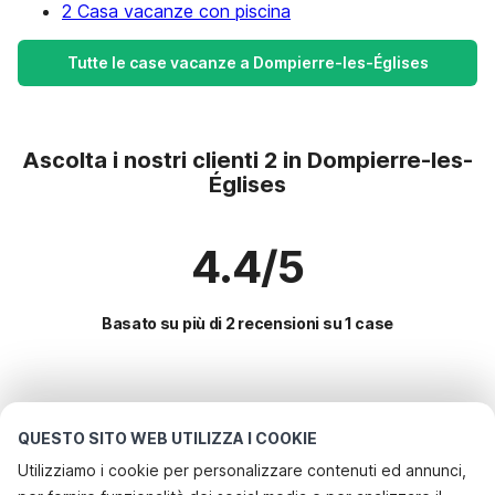
2 Casa vacanze con piscina
Tutte le case vacanze a Dompierre-les-Églises
Ascolta i nostri clienti 2 in Dompierre-les-
Églises
4.4/5
Basato su più di 2 recensioni su 1 case
Le destinazioni più popolari per le
vacanze
QUESTO SITO WEB UTILIZZA I COOKIE
Utilizziamo i cookie per personalizzare contenuti ed annunci,
Città con i migliori servizi per le vacanze