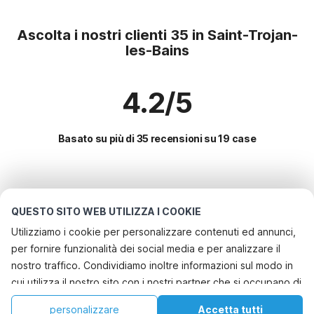
Ascolta i nostri clienti 35 in Saint-Trojan-
les-Bains
4.2/5
Basato su più di 35 recensioni su 19 case
Le destinazioni più popolari per le
vacanze
QUESTO SITO WEB UTILIZZA I COOKIE
Utilizziamo i cookie per personalizzare contenuti ed annunci,
Città con i migliori servizi per le vacanze
per fornire funzionalità dei social media e per analizzare il
Vacanza con il cane - Casa vacanze pet friendly loix
nostro traffico. Condividiamo inoltre informazioni sul modo in
Servizi più popolari per le vacanze in Saint-trojan-les-
cui utilizza il nostro sito con i nostri partner che si occupano di
Vacanza con il cane - Casa vacanze pet friendly saint-martin-de-re
bains
analisi dei dati web, pubblicità e social media, i quali
Vacanza con il cane - Casa vacanze pet friendly saint-trojan-les-bains
Vacanza con il cane - Casa vacanze pet friendly
personalizzare
Accetta tutti
Città più popolari per le vacanze in Charente-marittima