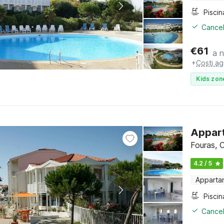
Piscin
Cancel
€
61
a 
+
Costi ag
Kids zon
Appart
Fouras, 
4.2 / 5
Apparta
Piscin
Cancel