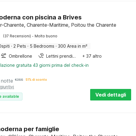
moderna con piscina a Brives
ur-Charente, Charente-Maritime, Poitou the Charente
·
(37 Recensioni)
Molto buono
Ospiti
·
2 Pets
·
5 Bedrooms
·
300 Area in m²
Ombrellone
Lettini prendisole
+ 37 altro
lazione gratuita 43 giorni prima del check-in
 notte
€
366
51% di sconto
giuntivi
Vedi dettagli
e available
oderna per famiglie