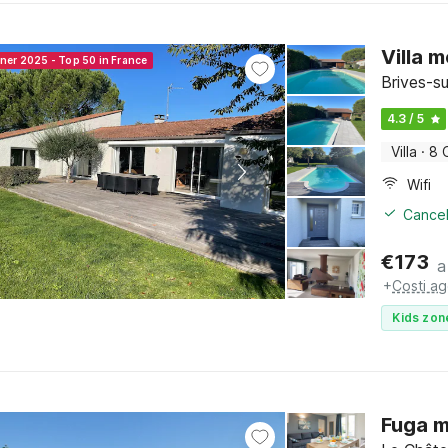
Villa 
nner 2025 - Top 50 in France
Brives-s
4.3 / 5
Villa
·
8 
Wifi
Cancel
€
173
a
+
Costi ag
Kids zon
Fuga m