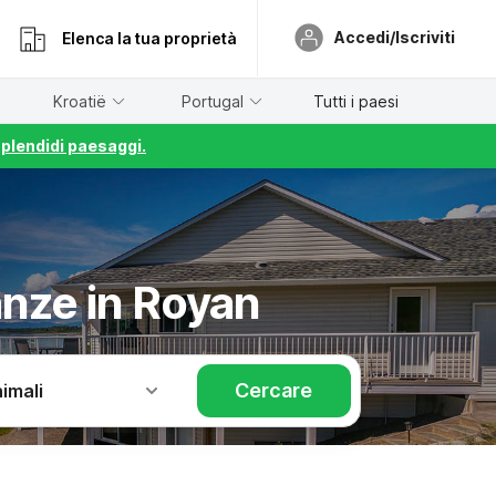
Accedi/Iscriviti
Elenca la tua proprietà
Kroatië
Portugal
Tutti i paesi
splendidi paesaggi.
anze in Royan
Cercare
imali