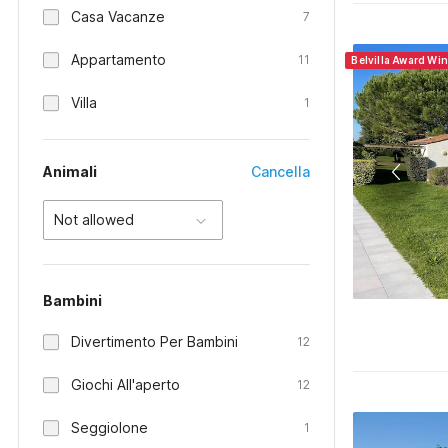
Casa Vacanze
7
Appartamento
11
Belvilla Award Wi
Villa
1
Animali
Cancella
Not allowed
Bambini
Divertimento Per Bambini
12
Giochi All'aperto
12
Seggiolone
1