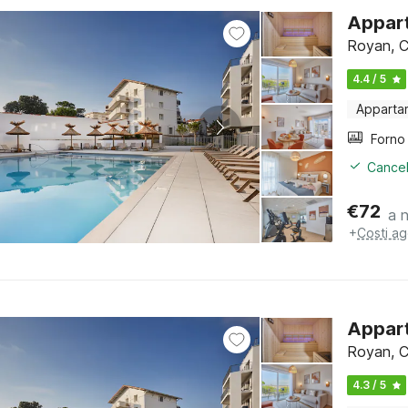
Appart
Royan, C
4.4 / 5
Apparta
Cancel
€
72
a 
+
Costi ag
Appart
Royan, C
4.3 / 5