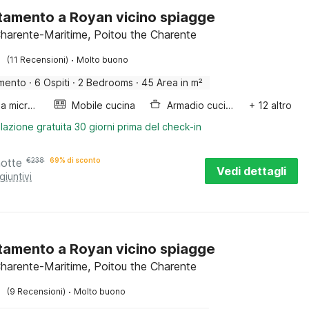
amento a Royan vicino spiagge
harente-Maritime, Poitou the Charente
·
(11 Recensioni)
Molto buono
mento
·
6 Ospiti
·
2 Bedrooms
·
45 Area in m²
Forno a microonde combinato
Mobile cucina
Armadio cucina
+ 12 altro
lazione gratuita 30 giorni prima del check-in
notte
€
238
69% di sconto
Vedi dettagli
giuntivi
amento a Royan vicino spiagge
harente-Maritime, Poitou the Charente
·
(9 Recensioni)
Molto buono