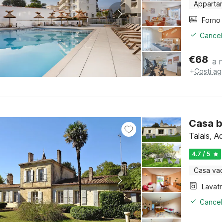
Apparta
Cancel
€
68
a 
+
Costi ag
Casa b
Talais, A
4.7 / 5
Casa va
Lavat
Cancel