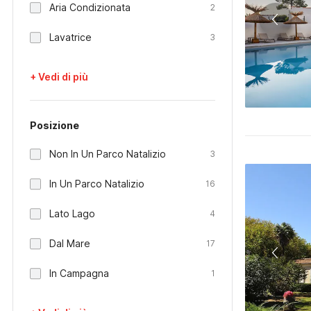
Aria Condizionata
2
Lavatrice
3
+ Vedi di più
Posizione
Non In Un Parco Natalizio
3
In Un Parco Natalizio
16
Lato Lago
4
Dal Mare
17
In Campagna
1