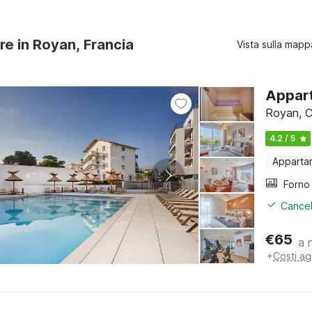
ure in Royan, Francia
Vista sulla mapp
Appart
Royan, C
4.2 / 5
Apparta
Cancel
€
65
a 
+
Costi ag