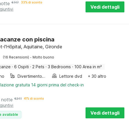
notte
€
147
33% di sconto
Vedi dettagli
giuntivi
acanze con piscina
-l'Hôpital, Aquitaine, Gironde
·
(16 Recensioni)
Molto buono
canze
·
6 Ospiti
·
2 Pets
·
3 Bedrooms
·
100 Area in m²
ino
Divertimento per bambini
Lettore dvd
+ 30 altro
lazione gratuita 14 giorni prima del check-in
 notte
€
341
41% di sconto
giuntivi
Vedi dettagli
e available