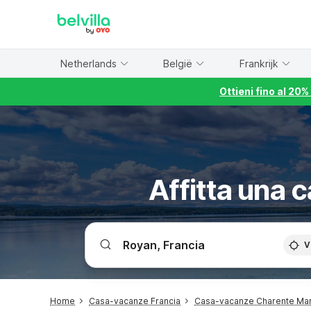
WIZARD MEMBER
Netherlands
België
Frankrijk
Ottieni fino al 20
Affitta una 
V
Home
Casa-vacanze Francia
Casa-vacanze Charente Mar