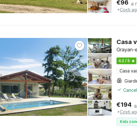
€
96
a 
+
Costi ag
Casa v
Grayan-et
4.2 / 5
Casa va
Giard
Cancel
€
194
a
+
Costi ag
Kids zon