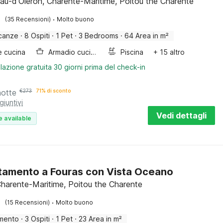
au-d'Oléron, Charente-Maritime, Poitou the Charente
·
(35 Recensioni)
Molto buono
canze
·
8 Ospiti
·
1 Pet
·
3 Bedrooms
·
64 Area in m²
e cucina
Armadio cucina
Piscina
+ 15 altro
lazione gratuita 30 giorni prima del check-in
notte
€
273
71% di sconto
giuntivi
Vedi dettagli
e available
amento a Fouras con Vista Oceano
Charente-Maritime, Poitou the Charente
·
(15 Recensioni)
Molto buono
mento
·
3 Ospiti
·
1 Pet
·
23 Area in m²