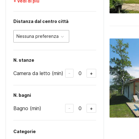
+ Vedi di più
Distanza dal centro città
Nessuna preferenza
N. stanze
Camera da letto (min)
0
-
+
N. bagni
Bagno (min)
0
-
+
Categorie