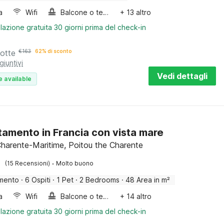
a
Wifi
Balcone o terrazza
+ 13 altro
lazione gratuita 30 giorni prima del check-in
notte
€
163
62% di sconto
giuntivi
Vedi dettagli
e available
amento in Francia con vista mare
Charente-Maritime, Poitou the Charente
·
(15 Recensioni)
Molto buono
mento
·
6 Ospiti
·
1 Pet
·
2 Bedrooms
·
48 Area in m²
a
Wifi
Balcone o terrazza
+ 14 altro
lazione gratuita 30 giorni prima del check-in