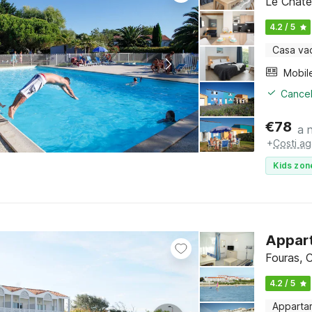
Le Châte
4.2 / 5
Casa va
Mobil
Cancel
€
78
a 
+
Costi ag
Kids zon
Appart
Fouras, 
4.2 / 5
Apparta