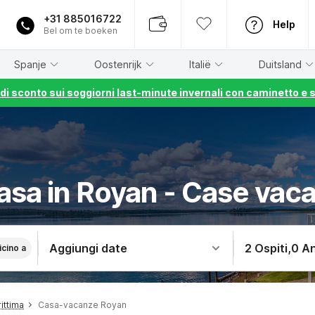
+31 885016722
Help
Bel om te boeken
Spanje
Oostenrijk
Italië
Duitsland
% di sconto sui soggiorni last-minute invernali con caminetto e 
casa in Royan - Case vac
Aggiungi date
2 Ospiti
,
0 An
icino a
ittima
Casa-vacanze Royan