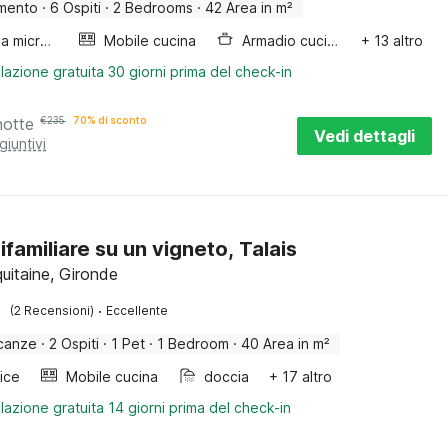
mento
·
6 Ospiti
·
2 Bedrooms
·
42 Area in m²
Forno a microonde combinato
Mobile cucina
Armadio cucina
+ 13 altro
lazione gratuita 30 giorni prima del check-in
notte
€
235
70% di sconto
Vedi dettagli
giuntivi
ifamiliare su un vigneto, Talais
quitaine, Gironde
·
(2 Recensioni)
Eccellente
canze
·
2 Ospiti
·
1 Pet
·
1 Bedroom
·
40 Area in m²
rice
Mobile cucina
doccia
+ 17 altro
lazione gratuita 14 giorni prima del check-in