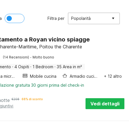
a
Filtra per
Popolarità
amento a Royan vicino spiagge
harente-Maritime, Poitou the Charente
·
(14 Recensioni)
Molto buono
mento
·
4 Ospiti
·
1 Bedroom
·
35 Area in m²
Forno a microonde combinato
Mobile cucina
Armadio cucina
+ 12 altro
lazione gratuita 30 giorni prima del check-in
notte
€
208
68% di sconto
Vedi dettagli
giuntivi